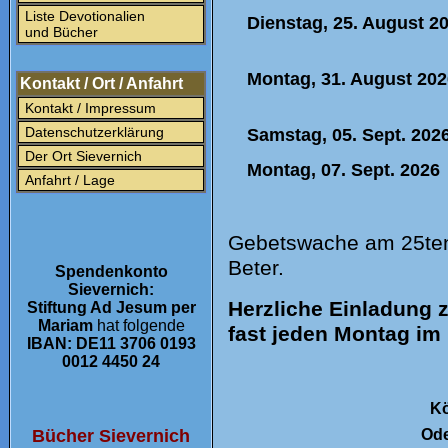
Liste Devotionalien
Dienstag, 25. August 2
und Bücher
Montag, 31. August 202
Kontakt / Ort / Anfahrt
Kontakt / Impressum
Datenschutzerklärung
Sam
stag, 05. Sept. 202
Der Ort Sievernich
Montag, 07. Sept. 2026
Anfahrt / Lage
Gebetswache am 25ten 
Beter.
Spendenkonto
Sievernich:
Herzliche Einladung
Stiftung Ad Jesum per
Mariam
hat folgende
fast jeden Montag im 
IBAN: DE11 3706 0193
0012 4450 24
Kö
Ode
Bücher Sievernich