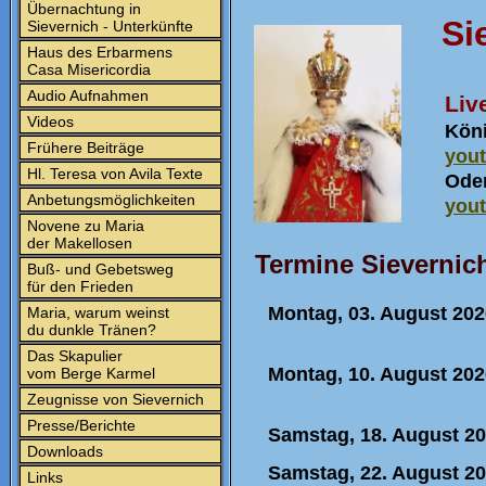
Übernachtung in
Si
Sievernich - Unterkünfte
Haus des Erbarmens
Casa Misericordia
Audio Aufnahmen
Liv
Videos
Köni
Frühere Beiträge
you
Hl. Teresa von Avila Texte
Ode
Anbetungsmöglichkeiten
you
Novene zu Maria
der Makellosen
Termine Sievernic
Buß- und Gebetsweg
für den Frieden
Montag, 03. August 202
Maria, warum weinst
du dunkle Tränen?
Das Skapulier
Montag, 10. August 202
vom Berge Karmel
Zeugnisse von Sievernich
Presse/Berichte
Sam
stag, 18. August 2
Downloads
Sam
stag, 22. August 2
Links