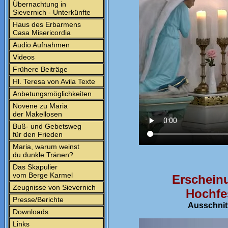
Übernachtung in
Sievernich - Unterkünfte
Haus des Erbarmens
Casa Misericordia
Audio Aufnahmen
Videos
Frühere Beiträge
Hl. Teresa von Avila Texte
Anbetungsmöglichkeiten
Novene zu Maria
der Makellosen
Buß- und Gebetsweg
für den Frieden
Maria, warum weinst
du dunkle Tränen?
Das Skapulier
vom Berge Karmel
Erschein
Zeugnisse von Sievernich
Hochf
Presse/Berichte
Ausschnitt
Downloads
Links