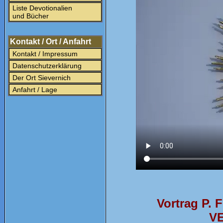
Liste Devotionalien
und Bücher
Kontakt / Ort / Anfahrt
Kontakt / Impressum
Datenschutzerklärung
Der Ort Sievernich
Anfahrt / Lage
Vortrag P. 
V