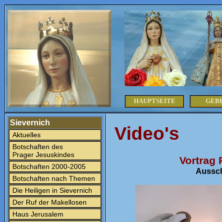
HAUPTSEITE
GEB
Sievernich
Video's
Aktuelles
Botschaften des
Prager Jesuskindes
Vortrag 
Botschaften 2000-2005
Aussch
Botschaften nach Themen
Die Heiligen in Sievernich
Der Ruf der Makellosen
Haus Jerusalem