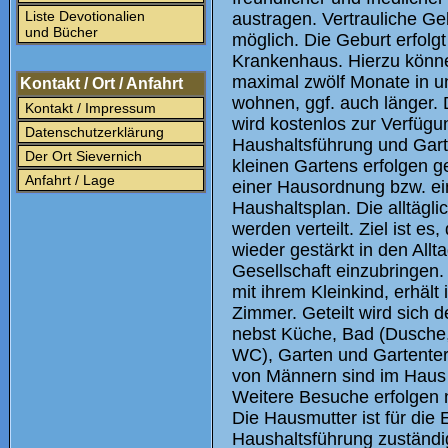
Liste Devotionalien
austragen. Vertrauliche Ge
und Bücher
möglich. Die Geburt erfolg
Krankenhaus. Hierzu könne
maximal zwölf Monate in 
Kontakt / Ort / Anfahrt
wohnen, ggf. auch länger. 
Kontakt / Impressum
wird kostenlos zur Verfügun
Datenschutzerklärung
Haushaltsführung und Gart
Der Ort Sievernich
kleinen Gartens erfolgen
Anfahrt / Lage
einer Hausordnung bzw. e
Haushaltsplan. Die alltägl
werden verteilt. Ziel ist es
wieder gestärkt in den Allt
Gesellschaft einzubringen.
mit ihrem Kleinkind, erhält 
Zimmer. Geteilt wird sich 
nebst Küche, Bad (Dusche
WC), Garten und Gartente
von Männern sind im Haus n
Weitere Besuche erfolgen
Die Hausmutter ist für die 
Haushaltsführung zuständig