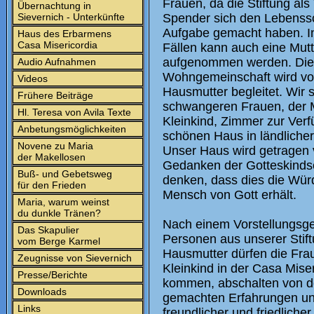
Frauen, da die Stiftung als
Übernachtung in
Sievernich - Unterkünfte
Spender sich den Lebenss
Aufgabe gemacht haben. I
Haus des Erbarmens
Casa Misericordia
Fällen kann auch eine Mutt
aufgenommen werden. Di
Audio Aufnahmen
Wohngemeinschaft wird vo
Videos
Hausmutter begleitet. Wir s
Frühere Beiträge
schwangeren Frauen, der M
Hl. Teresa von Avila Texte
Kleinkind, Zimmer zur Ver
Anbetungsmöglichkeiten
schönen Haus in ländlich
Novene zu Maria
Unser Haus wird getragen 
der Makellosen
Gedanken der Gotteskindsc
Buß- und Gebetsweg
denken, dass dies die Würde
für den Frieden
Mensch von Gott erhält.
Maria, warum weinst
du dunkle Tränen?
Nach einem Vorstellungsge
Das Skapulier
Personen aus unserer Stif
vom Berge Karmel
Hausmutter dürfen die Fra
Zeugnisse von Sievernich
Kleinkind in der Casa Mise
Presse/Berichte
kommen, abschalten von d
Downloads
gemachten Erfahrungen und
Links
freundlicher und friedlich