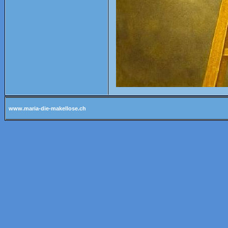
www.maria-die-makellose.ch