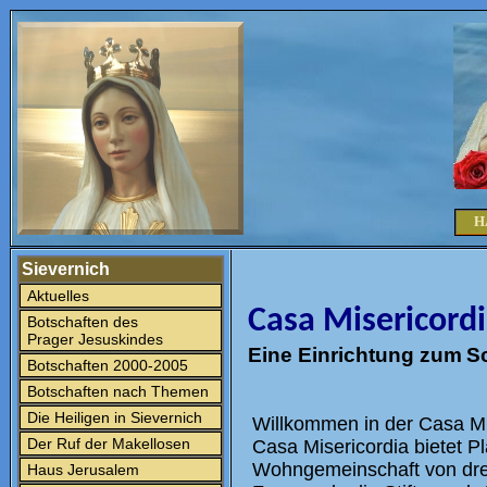
H
Sievernich
Aktuelles
Casa
Mis
e
ri
co
r
d
Botschaften des
Prager Jesuskindes
Eine E
i
n
r
i
c
h
t
u
n
g
z
um
S
Botschaften 2000-2005
Botschaften nach Themen
Die Heiligen in Sievernich
Willkommen in der Casa Mi
Der Ruf der Makellosen
Casa Misericordia bietet Pl
Wohngemeinschaft von dr
Haus Jerusalem