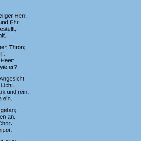
ilger Herr,
und Ehr
stellt,
lt.
nen Thron;
n'.
 Heer:
 wie er?
 Angesicht
Licht.
rk und rein;
e ein.
ngetan;
ten an.
Chor
.
empor.