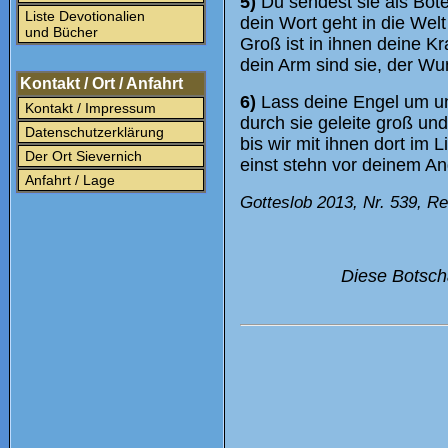
5)
Du sendest sie als Bot
Liste Devotionalien
dein Wort geht in die Welt
und Bücher
Groß ist in ihnen deine Kra
dein Arm sind sie, der Wun
Kontakt / Ort / Anfahrt
6)
Lass deine Engel um un
Kontakt / Impressum
durch sie geleite groß und
Datenschutzerklärung
bis wir mit ihnen dort im L
Der Ort Sievernich
einst stehn vor deinem An
Anfahrt / Lage
Gotteslob 2013, Nr. 539, Re
Diese Botscha