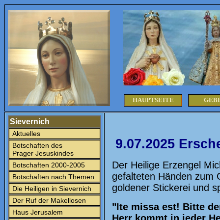
HAUPTSEITE
GEB
Sievernich
Aktuelles
9.07.2025 Ersch
Botschaften des
Prager Jesuskindes
Der Heilige Erzengel Mic
Botschaften 2000-2005
gefalteten Händen zum G
Botschaften nach Themen
goldener Stickerei und sp
Die Heiligen in Sievernich
Der Ruf der Makellosen
"Ite missa est! Bitte d
Haus Jerusalem
Herr kommt in jeder He