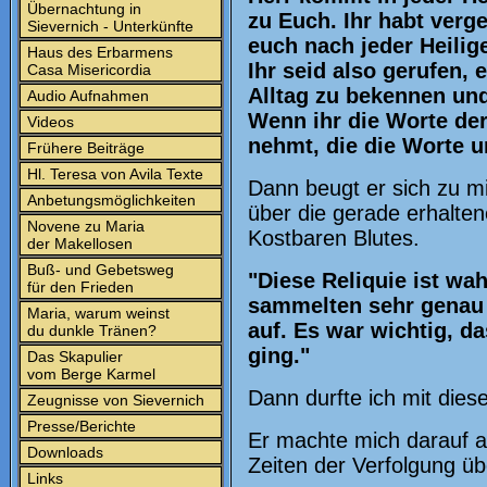
Übernachtung in
zu Euch. Ihr habt verg
Sievernich - Unterkünfte
euch nach jeder Heili
Haus des Erbarmens
Ihr seid also gerufen,
Casa Misericordia
Alltag zu bekennen und
Audio Aufnahmen
Wenn ihr die Worte der
Videos
nehmt, die die Worte u
Frühere Beiträge
Hl. Teresa von Avila Texte
Dann beugt er sich zu mi
Anbetungsmöglichkeiten
über die gerade erhalten
Novene zu Maria
Kostbaren Blutes.
der Makellosen
Buß- und Gebetsweg
"Diese Reliquie ist wa
für den Frieden
sammelten sehr genau 
Maria, warum weinst
auf. Es war wichtig, da
du dunkle Tränen?
ging."
Das Skapulier
vom Berge Karmel
Dann durfte ich mit dies
Zeugnisse von Sievernich
Presse/Berichte
Er machte mich darauf a
Downloads
Zeiten der Verfolgung üb
Links