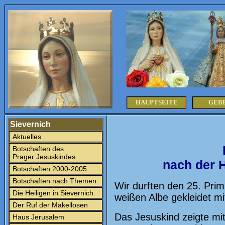
HAUPTSEITE
GEB
Sievernich
Aktuelles
Botschaften des
Prager Jesuskindes
nach der 
Botschaften 2000-2005
Botschaften nach Themen
Wir durften den 25. Prim
Die Heiligen in Sievernich
weißen Albe gekleidet mi
Der Ruf der Makellosen
Das Jesuskind zeigte mi
Haus Jerusalem