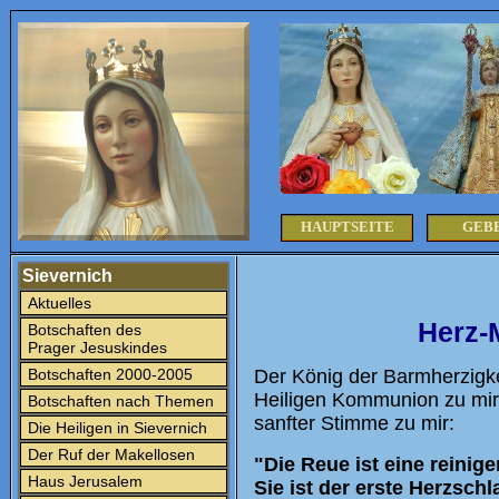
HAUPTSEITE
GEB
Sievernich
Aktuelles
Herz-
Botschaften des
Prager Jesuskindes
Botschaften 2000-2005
Der König der Barmherzig
Heiligen Kommunion zu mir
Botschaften nach Themen
sanfter Stimme zu mir:
Die Heiligen in Sievernich
Der Ruf der Makellosen
"Die Reue ist eine reinige
Haus Jerusalem
Sie ist der erste Herzsch