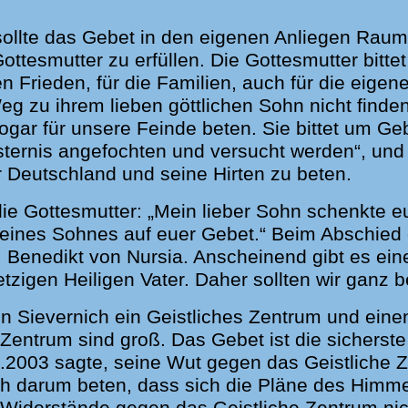
llte das Gebet in den eigenen Anliegen Raum f
ttesmutter zu erfüllen.
Die Gottesmutter bitte
n Frieden, für die Familien, auch für die eigene
eg zu ihrem lieben göttlichen Sohn nicht finden
sogar für unsere Feinde beten. Sie bittet um Geb
nsternis angefochten und versucht werden“,
und 
ür Deutschland und seine Hirten zu beten.
ie Gottesmutter: „Mein lieber Sohn schenkte e
 meines Sohnes auf euer Gebet.“ Beim Abschied
l. Benedikt von Nursia. Anscheinend gibt es e
tzigen Heiligen Vater. Daher sollten wir ganz 
n Sievernich ein Geistliches Zentrum und ein
Zentrum sind groß. Das Gebet ist die sicherste
.2003 sagte, seine Wut gegen das Geistliche 
ch darum beten, dass sich die Pläne des Himme
 Widerstände gegen das Geistliche Zentrum ni