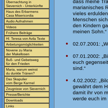
dass meine Trä
Übernachtung in
Sievernich - Unterkünfte
marianisches R
Haus des Erbarmens
vieles erdulde
Casa Misericordia
Menschen sich 
Audio Aufnahmen
den Kindern gab,
Videos
meinen Sohn.“
Frühere Beiträge
Hl. Teresa von Avila Texte
●
02.07.2001: „Wi
Anbetungsmöglichkeiten
Novene zu Maria
der Makellosen
●
07.01.2002: „Bi
Buß- und Gebetsweg
euch gegenseit
für den Frieden
sind.“
Maria, warum weinst
du dunkle Tränen?
Das Skapulier
●
4.02.2002: „Bil
vom Berge Karmel
gewährt dem Hei
Zeugnisse von Sievernich
damit ihr von m
Presse/Berichte
werde euch im 
Downloads
Links