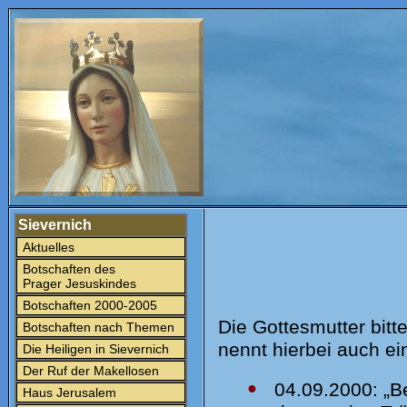
Sievernich
Aktuelles
Botschaften des
Prager Jesuskindes
Botschaften 2000-2005
Die Gottesmutter bitt
Botschaften nach Themen
nennt hierbei auch ein
Die Heiligen in Sievernich
Der Ruf der Makellosen
●
04.09.2000: „Bet
Haus Jerusalem