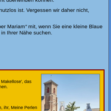
tzlos ist. Vergessen wir daher nicht,
per Mariam
“
mit, wenn Sie eine kleine Blaue
in Ihrer Nähe suchen.
 Makellose', das
hen.
n, ihr, Meine Perlen