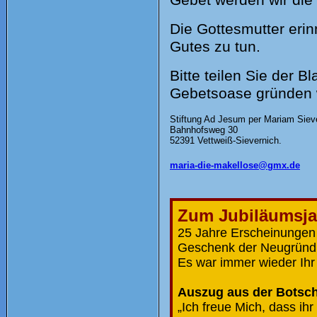
Die Gottesmutter erin
Gutes zu tun.
Bitte teilen Sie der 
Gebetsoase gründen w
Stiftung Ad Jesum per Mariam Siev
Bahnhofsweg 30
52391 Vettweiß-Sievernich.
maria-die-makellose@gmx.de
Zum Jubiläumsja
25 Jahre Erscheinungen i
Geschenk der Neugründ
Es war immer wieder Ih
Auszug aus der Botscha
„Ich freue Mich, dass ihr