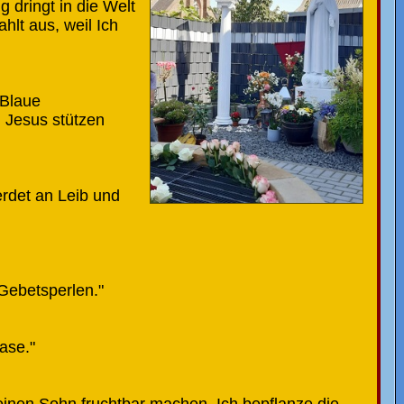
 dringt in die Welt
hlt aus, weil Ich
 Blaue
d Jesus stützen
erdet an Leib und
Gebetsperlen."
ase."
Meinen Sohn fruchtbar machen. Ich bepflanze die