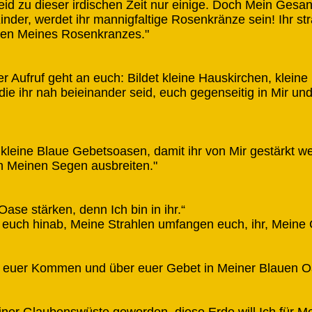
id zu dieser irdischen Zeit nur einige. Doch Mein Gesang
nder, werdet ihr mannigfaltige Rosenkränze sein! Ihr stra
Rosen Meines Rosenkranzes."
er Aufruf geht an euch: Bildet kleine Hauskirchen, kleine
die ihr nah beieinander seid, euch gegenseitig in Mir un
et kleine Blaue Gebetsoasen, damit ihr von Mir gestärkt w
en Meinen Segen ausbreiten."
ase stärken, denn Ich bin in ihr.“
u euch hinab, Meine Strahlen umfangen euch, ihr, Meine 
r euer Kommen und über euer Gebet in Meiner Blauen O
einer Glaubenswüste geworden, diese Erde will Ich für 