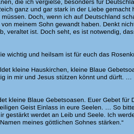
nen, die ich vergieße, besonders für Deutschl
eich ganz und gar stark in der Liebe gemacht 
n müssen. Doch, wenn ich auf Deutschland scha
von meinem Sohn gewandt haben. Denkt nicht,
 veraltet ist. Doch seht, es ist notwendig, dass i
e wichtig und heilsam ist für euch das Ro­sen­k
ldet kleine Hauskirchen, kleine Blaue Gebetsoas
ig in mir und Jesus stützen könnt und dürft. …
det kleine Blaue Gebetsoasen. Euer Gebet für De
ligen Geist Einlass in eure Seelen. … So bitte
ir gestärkt werdet an Leib und Seele. Ich werd
Namen meines göttlichen Sohnes stärken.“