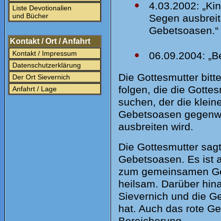
●
4.03.2002: „Ki
Liste Devotionalien
und Bücher
Segen ausbreit
Gebetsoasen.“
Kontakt / Ort / Anfahrt
Kontakt / Impressum
●
06.09.2004: „B
Datenschutzerklärung
Die Gottesmutter bit
Der Ort Sievernich
folgen, die die Gottes
Anfahrt / Lage
suchen, der die klein
Gebetsoasen gegenwär
ausbreiten wird.
Die Gottesmutter sag
Gebetsoasen. Es ist 
zum gemeinsamen Gebe
heilsam. Darüber hin
Sievernich und die Geb
hat. Auch das rote G
Bereicherung.