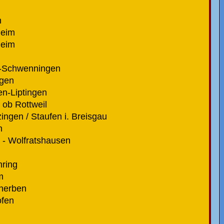
n
heim
heim
en-Schwenningen
ngen
n-Liptingen
ob Rottweil
ingen / Staufen i. Breisgau
n
 - Wolfratshausen
ring
m
cherben
ofen