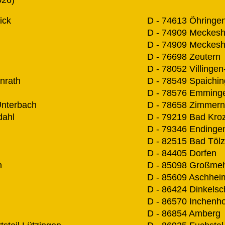
ick
D - 74613 Öhringe
D - 74909 Meckes
D - 74909 Meckes
D - 76698 Zeutern
D - 78052 Villing
nrath
D - 78549 Spaichi
D - 78576 Emminge
Unterbach
D - 78658 Zimmern 
dahl
D - 79219 Bad Kroz
D - 79346 Endinge
D - 82515 Bad Tölz
D - 84405 Dorfen
n
D - 85098 Großmeh
D - 85609 Aschhei
D - 86424 Dinkels
D - 86570 Inchenh
D - 86854 Amberg