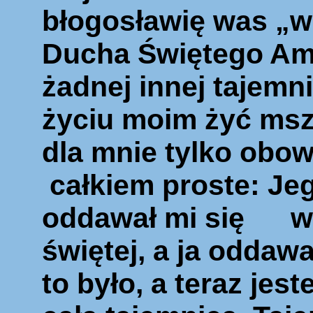
błogosławię was „w 
Ducha Świętego Am
żadnej innej tajemni
życiu moim żyć ms
dla mnie tylko obow
całkiem proste: Jeg
oddawał mi się w 
ś
więtej, a ja oddaw
to było, a teraz jes