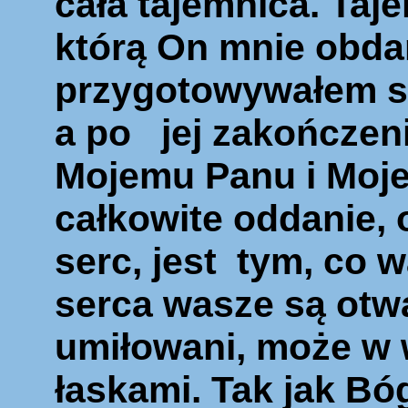
cała tajemnica.
Taje
którą On mnie obda
przygotowywałem s
a po jej zakończen
Mojemu Panu i Moj
całkowite oddanie,
serc, jest tym, co 
serca wasze są otw
umiłowani, może w 
łaskami.
Tak jak Bóg