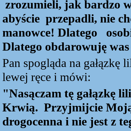
zrozumieli, jak bardzo w
abyście przepadli, nie chc
manowce!
Dlatego
osobi
Dlatego obdarowuję was
Pan spogląda na gałązkę li
lewej ręce i mówi:
"Nasączam tę gałązkę lil
Krwią. Przyjmijcie Moją 
drogocenna i nie jest z te