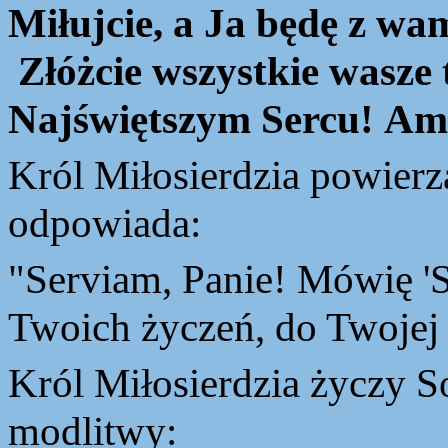
Miłujcie, a Ja będę z wam
Złóżcie wszystkie wasze
Najświętszym Sercu!
Am
Król
Miłosierdzia powierz
odpowiada:
"Serviam, Panie! Mówię '
Twoich życze
ń
, do Twojej
Król
Miłosierdzia życzy So
modlitwy: