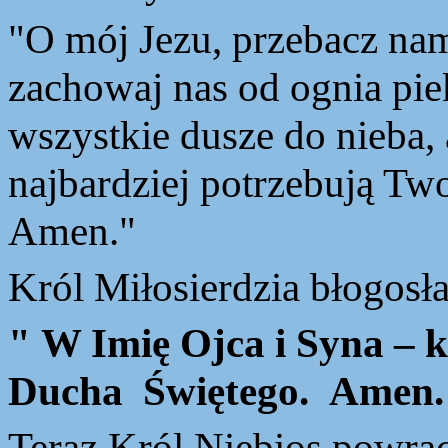
"O mój Jezu, przebacz nam
zachowaj nas od ognia pi
wszystkie dusze do nieba, 
najbardziej potrzebują Two
Amen."
Król
Miłosierdzia błogosła
"
W Imię Ojca i Syna – k
Ducha Świętego. Amen.
Teraz
Król Niebios powraca