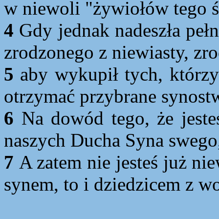
w niewoli "żywiołów tego ś
4
Gdy jednak nadeszła pełn
zrodzonego z niewiasty, z
5
aby wykupił tych, którz
otrzymać przybrane synost
6
Na dowód tego, że jeste
naszych Ducha Syna swego,
7
A zatem nie jesteś już ni
synem, to i dziedzicem z wo