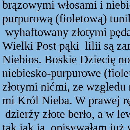
brązowymi włosami i niebi
purpurową (fioletową) tuni
wyhaftowany złotymi pędam
Wielki Post pąki lilii są 
Niebios. Boskie Dziecię no
niebiesko-purpurowe (fiole
złotymi nićmi, ze wzgledu 
mi Król Nieba. W prawej r
dzierży złote berło, a w lew
tak jak ją opisywałam już 