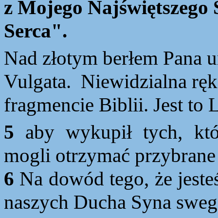
z Mojego Najświętszego 
Serca".
Nad
złotym berłem Pana un
Vulgata. Niewidzialna ręk
fragmencie Biblii. Jest to 
5
aby wykupił tych, kt
mogli otrzymać przybrane
6
Na dowód tego, że jeste
naszych Ducha Syna swego