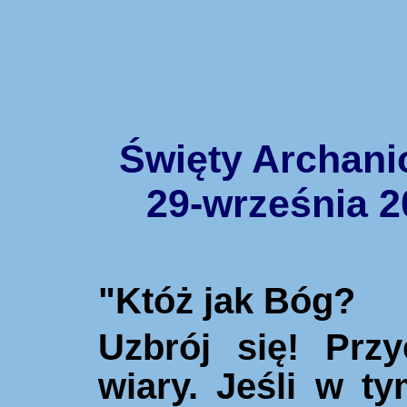
Święty Archani
29-września 20
"Kt
óż jak Bó
g
?
Uzbr
ó
j
się! Przy
wiary. Jeśli w ty