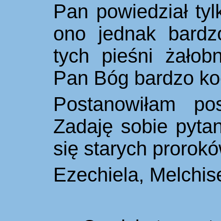
Pan powiedział tyl
ono jednak bardz
tych pieśni żało
Pan Bóg bardzo ko
Postanowiłam pos
Zadaję sobie pyta
się starych prorok
Ezechiela, Melchi