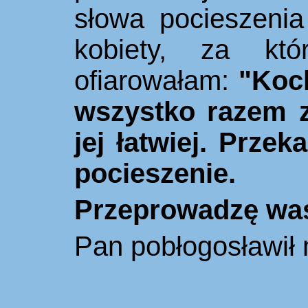
słowa pocieszeni
kobiety, za kt
ofiarowałam:
"Koc
wszystko razem z
jej łatwiej. Przek
pocieszenie.
Przeprowadzę was
Pan pobłogosławił m