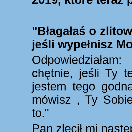
"Błagałaś o zlito
jeśli wype
ł
nisz
Moj
Odpowiedziałam:
chętnie, jeśli Ty 
jestem tego godna
mówisz , Ty Sobie
to."
Pan zlecił mi nast