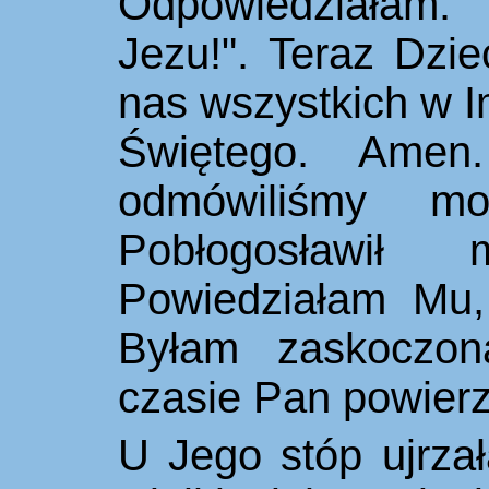
Odpowiedziałam: 
Jezu!". Teraz Dzie
nas wszystkich w I
Świętego. Amen.
odmówiliśmy mo
Pobłogo
sławił
mni
Powiedziałam Mu,
Byłam zaskoczon
czasie Pan powier
U Jego stóp ujrzał