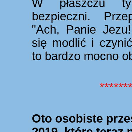
W płaszczu ty
bezpieczni. Prze
"Ach, Panie Jezu!
się modlić i czyn
to bardzo mocno o
******
Oto osobiste przes
2019, które teraz 