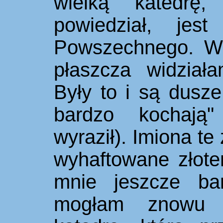
wielką katedrę
powiedział, jes
Powszechnego. 
płaszcza widziała
Były to i są dusze
bardzo kochają"
wyraził). Imiona te
wyhaftowane złote
mnie jeszcze bar
mogłam znowu 