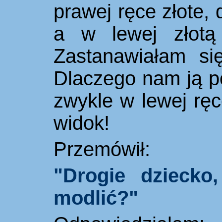
prawej ręce złote, 
a w lewej złotą
Zastanawiałam si
Dlaczego nam ją p
zwykle w lewej rę
widok!
Przemówił:
"Drogie dziecko
modlić?"