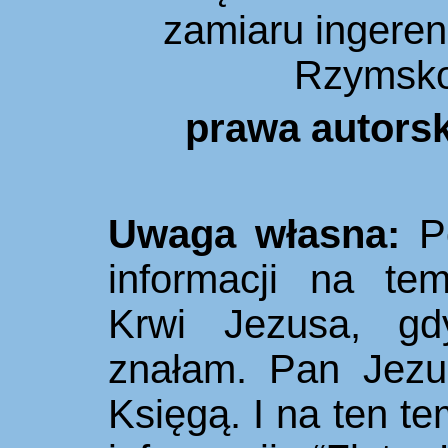
zamiaru ingeren
Rzymsko
prawa autors
Uwaga własna:
Po
informacji na te
Krwi Jezusa, gd
znałam. Pan Jezu
Księgą. I na ten t