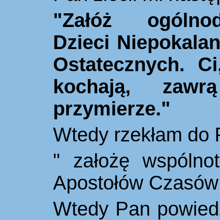
"Zał
óż
ogólnodo
Dzieci Niepokala
Ostatecznych. Ci
kochają, zaw
przymierze."
Wtedy rzekłam do 
" założę wspólnot
Apostołów Czasów 
Wtedy Pan powiedz