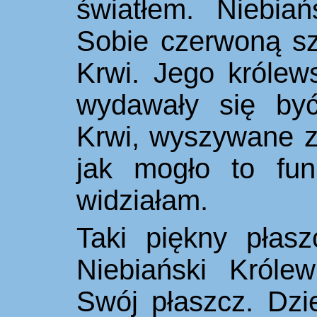
światłem. Niebia
Sobie czerwoną sz
Krwi. Jego królew
wydawały się być
Krwi,
wyszywane zł
jak mogło to fun
widziałam.
Taki piękny płasz
Niebiański Królew
Swój płaszcz. Dzi