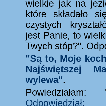
wielkie jak na jez
które składało si
czystych kryszta
jest Panie, to wielk
Twych stóp?". Odpo
"Są to, Moje koch
Najświętszej M
wylewa"
.
Powiedziałam:
Odpowiedział: