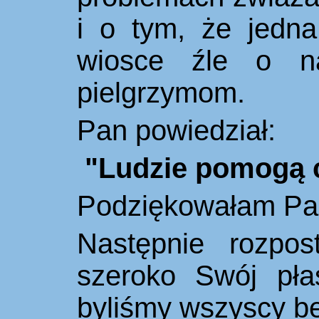
i o tym, że jedn
wiosce źle o n
pielgrzymom.
Pan powiedział:
"Ludzie pomogą ci
Podziękowałam Pa
Następnie rozpos
szeroko Swój pła
byliśmy wszyscy be