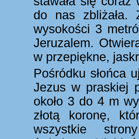
stawała się coraz 
do nas zbliżała.
wysokości 3 metr
Jeruzalem. Otwiera
w przepiękne, jask
Pośródku słońca uj
Jezus w
praskiej 
około 3 do 4 m wy
złotą koronę, kt
wszystkie stro