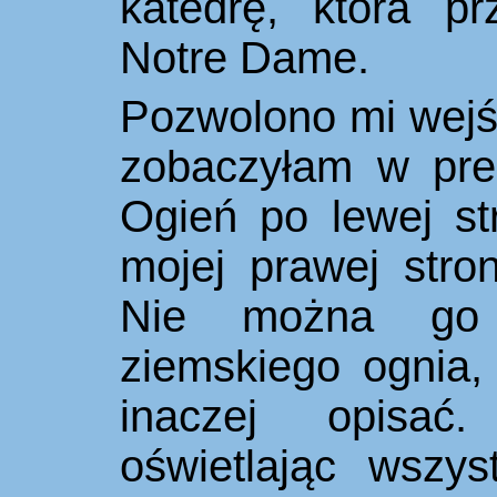
katedrę, która p
Notre Dame.
Pozwolono mi wejść
zobaczyłam w pre
Ogień po lewej str
mojej prawej stro
Nie można go
zie
mskiego
ognia, 
inaczej opisać.
oświetlając wszy