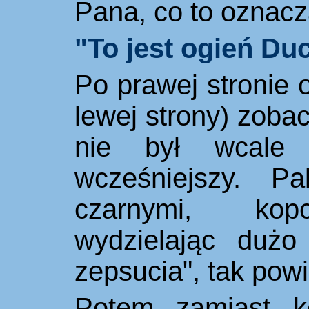
Pana, co to oznacz
"To jest ogień Du
Po prawej stronie o
lewej strony) zobac
nie był wcale 
wcześ
niejszy
. Pa
czarnymi
, kop
wydzielając dużo
zepsucia", tak powi
Potem zamiast k