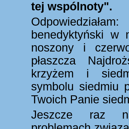
tej wspólnoty".
Odpowiedział
benedyktyński w 
noszony i czerw
płaszcza Najdro
krzyżem i siedm
symbolu siedmiu 
Twoich Panie siedm
Jeszcze raz 
problemach zwiaz