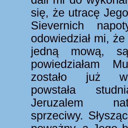
się, że utracę Jeg
Sievernich nap
odowiedział mi, ż
jedną mową, są
powiedziałam M
został
o
już wyko
powstała stud
Jeruzalem nat
sprzeciwy. Słysząc