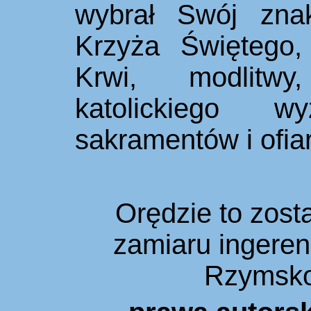
wybrał Swój zna
Krzyża Świętego,
Krwi
, modlitwy
katolickiego 
sakramentów i ofia
Orędzie to zost
zamiaru ingeren
Rzymsko