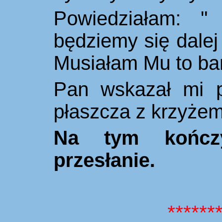
Powiedziałam: "
będziemy się dalej 
Musiała
m
Mu to ba
Pan wskazał mi 
płaszcza z krzyże
Na ty
m
kończ
przesła
nie
.
******