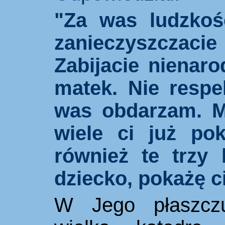
"Za was ludzkość
zanieczyszczaci
Zabijacie nienar
matek. Nie respe
was obdarzam. M
wiele ci już pok
również te trzy 
dziecko, pokażę ci
W Jego płaszczu