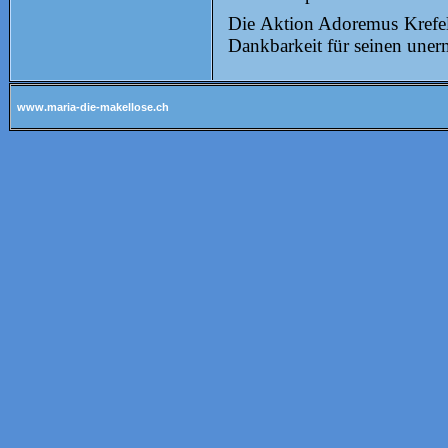
Die Aktion Adoremus Krefel
Dankbarkeit für seinen uner
www.maria-die-makellose.ch