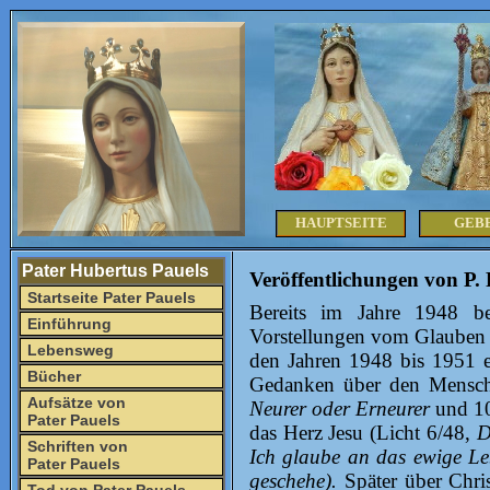
HAUPTSEITE
GEB
Pater Hubertus Pauels
Veröffentlichungen von P. 
Startseite Pater Pauels
Bereits im Jahre 1948 b
Einführung
Vorstellungen vom Glauben d
Lebensweg
den Jahren 1948 bis 1951 e
Bücher
Gedanken über den Mensche
Aufsätze von
Neurer oder Erneurer
und 1
Pater Pauels
das Herz Jesu (Licht 6/48,
D
Schriften von
Ich glaube an das ewige L
Pater Pauels
geschehe).
Später über Chr