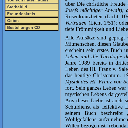
Tod von Pater Pauels
über Die christliche Freude
Sterbebild
Josefs mächtiger Anwalt);
Freundeskreis
Rosenkranzbeten (Licht 1
Gebet
Vertrauen
(Licht 1/51); od
Bestellungen CD
tiefe Frömmigkeit und Liebe
Alle Aufsätze sind geprägt
Mitmenschen, diesen Glauben
erscheint sein erstes Buch 
Leben und die Theologie d
Jahre 1989 bereits in dritt
Leben des Hl. Franz v. Sal
das heutige Christentum. 1
Mystik des Hl. Franz von S
fort. Sein ganzes Leben war v
mystischen Lebens dargestell
Aus dieser Liebe ist auch 
Schuldienst als „effektive 
seinem Buch beschreibt „
Wohlgefallens aufzunehmen 
Willen bezogen ist“ (ebenda,