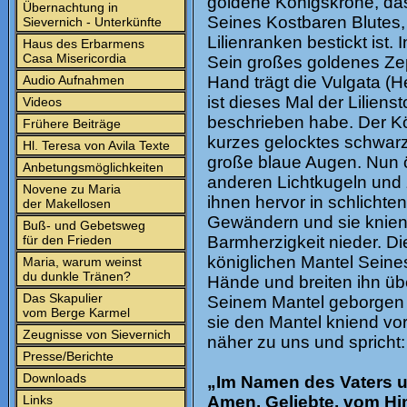
goldene Königskrone, d
Übernachtung in
Seines Kostbaren Blutes, 
Sievernich - Unterkünfte
Lilienranken bestickt ist.
Haus des Erbarmens
Casa Misericordia
Sein großes goldenes Zep
Audio Aufnahmen
Hand trägt die Vulgata (He
ist dieses Mal der Lilien
Videos
beschrieben habe. Der Kö
Frühere Beiträge
kurzes gelocktes schwar
Hl. Teresa von Avila Texte
große blaue Augen. Nun ö
Anbetungsmöglichkeiten
anderen Lichtkugeln un
Novene zu Maria
ihnen hervor in schlichte
der Makellosen
Gewändern und sie knien
Buß- und Gebetsweg
für den Frieden
Barmherzigkeit nieder. D
königlichen Mantel Seines
Maria, warum weinst
du dunkle Tränen?
Hände und breiten ihn übe
Das Skapulier
Seinem Mantel geborgen w
vom Berge Karmel
sie den Mantel kniend vo
Zeugnisse von Sievernich
näher zu uns und spricht:
Presse/Berichte
Downloads
„Im Namen des Vaters u
Links
Amen. Geliebte, vom Him