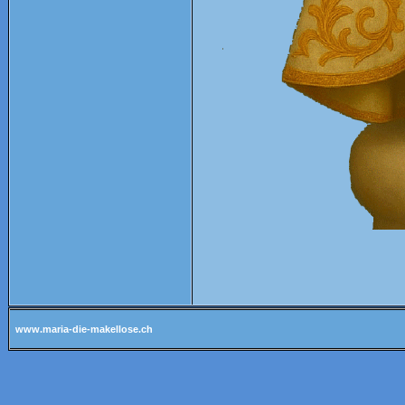
www.maria-die-makellose.ch