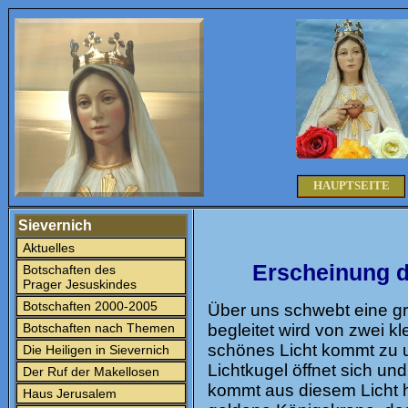
HAUPTSEITE
Sievernich
Aktuelles
Erscheinung d
Botschaften des
Prager Jesuskindes
Botschaften 2000-2005
Über uns schwebt eine gr
Botschaften nach Themen
begleitet wird von zwei k
schönes Licht kommt zu 
Die Heiligen in Sievernich
Lichtkugel öffnet sich un
Der Ruf der Makellosen
kommt aus diesem Licht h
Haus Jerusalem