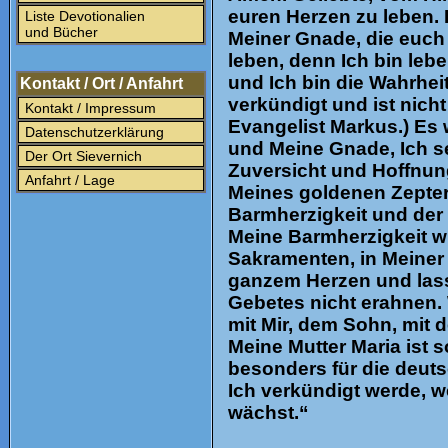
euren Herzen zu leben. 
Liste Devotionalien
und Bücher
Meiner Gnade, die euch 
leben, denn Ich bin leb
und Ich bin die Wahrhei
Kontakt / Ort / Anfahrt
verkündigt und ist nic
Kontakt / Impressum
Evangelist Markus.) Es
Datenschutzerklärung
und Meine Gnade, Ich se
Der Ort Sievernich
Zuversicht und Hoffnung
Anfahrt / Lage
Meines goldenen Zepters
Barmherzigkeit und der 
Meine Barmherzigkeit wi
Sakramenten, in Meiner 
ganzem Herzen und lass
Gebetes nicht erahnen. 
mit Mir, dem Sohn, mit d
Meine Mutter Maria ist s
besonders für die deutsc
Ich verkündigt werde, we
wächst.“