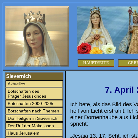
HAUPTSEITE
GEB
Sievernich
Aktuelles
7. Apri
Botschaften des
Prager Jesuskindes
Botschaften 2000-2005
Ich bete, als das Bild des 
hell von Licht erstrahlt. Ic
Botschaften nach Themen
einer Dornenhaube aus Lich
Die Heiligen in Sievernich
spricht:
Der Ruf der Makellosen
Haus Jerusalem
„Jesaja 13, 17. Seht, ich s