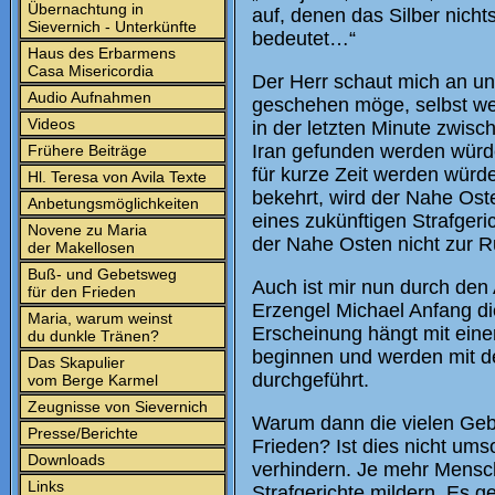
Übernachtung in
auf, denen das Silber nichts
Sievernich - Unterkünfte
bedeutet…“
Haus des Erbarmens
Casa Misericordia
Der Herr schaut mich an un
Audio Aufnahmen
geschehen möge, selbst we
Videos
in der letzten Minute zwis
Iran gefunden werden würde,
Frühere Beiträge
für kurze Zeit werden würde
Hl. Teresa von Avila Texte
bekehrt, wird der Nahe Ost
Anbetungsmöglichkeiten
eines zukünftigen Strafger
Novene zu Maria
der Nahe Osten nicht zur R
der Makellosen
Buß- und Gebetsweg
Auch ist mir nun durch den
für den Frieden
Erzengel Michael Anfang d
Maria, warum weinst
Erscheinung hängt mit ein
du dunkle Tränen?
beginnen und werden mit d
Das Skapulier
durchgeführt.
vom Berge Karmel
Zeugnisse von Sievernich
Warum dann die vielen Gebe
Presse/Berichte
Frieden? Ist dies nicht umso
Downloads
verhindern. Je mehr Mensc
Links
Strafgerichte mildern. Es 