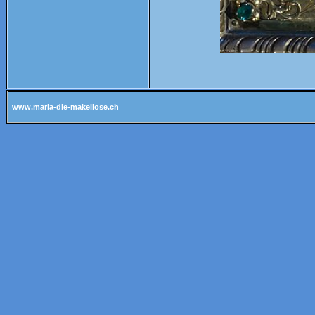
www.maria-die-makellose.ch