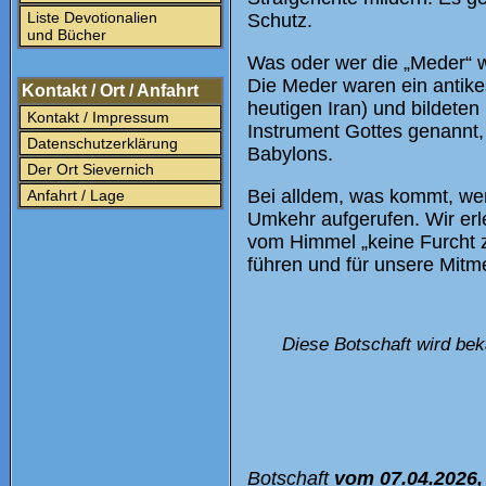
Liste Devotionalien
Schutz.
und Bücher
Was oder wer die „Meder“ wa
Die Meder waren ein antik
Kontakt / Ort / Anfahrt
heutigen Iran) und bildete
Kontakt / Impressum
Instrument Gottes genannt,
Datenschutzerklärung
Babylons.
Der Ort Sievernich
Bei alldem, was kommt, we
Anfahrt / Lage
Umkehr aufgerufen. Wir erl
vom Himmel „keine Furcht 
führen und für unsere Mitm
Diese Botschaft wird bek
Botschaft
vom 07.04.2026,