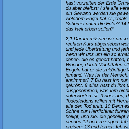
hast vorzeiten der Erde Grun
du aber bleibst; / sie alle v
ein Gewand werden sie gewechs
welchem Engel hat er jemals g
Schemel unter die Füße? 14 S
das Heil erben sollen?
2,1
Darum müssen wir umso au
rechten Kurs abgetrieben we
und jede Übertretung und jed
wenn wir uns um ein so erha
denen, die es gehört hatten, 
Wunder, durch Machttaten all
Engeln hat er die zukünftige 
jemand: Was ist der Mensch,
annimmst? 7 Du hast ihn nur e
gekrönt, 8 alles hast du ihm 
ausgenommen, was ihm nicht u
unterworfen ist, 9 aber den, 
Todesleidens willen mit Herrl
alle den Tod erlitt. 10 Denn 
Söhne zur Herrlichkeit führen
heiligt, und sie, die geheili
nennen 12 und zu sagen: Ich
preisen; 13 und ferner: Ich wi