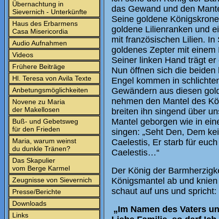
Übernachtung in
das Gewand und den Mante
Sievernich - Unterkünfte
Seine goldene Königskrone
Haus des Erbarmens
goldene Lilienranken und e
Casa Misericordia
mit französischen Lilien. In
Audio Aufnahmen
goldenes Zepter mit einem 
Videos
Seiner linken Hand trägt er 
Frühere Beiträge
Nun öffnen sich die beiden 
Hl. Teresa von Avila Texte
Engel kommen in schlichten
Anbetungsmöglichkeiten
Gewändern aus diesen gold
nehmen den Mantel des Kön
Novene zu Maria
der Makellosen
breiten ihn singend über un
Mantel geborgen wie in ein
Buß- und Gebetsweg
für den Frieden
singen: „Seht Den, Dem kei
Maria, warum weinst
Caelestis, Er starb für eu
du dunkle Tränen?
Caelestis…“
Das Skapulier
vom Berge Karmel
Der König der Barmherzigk
Zeugnisse von Sievernich
Königsmantel ab und knien 
schaut auf uns und spricht:
Presse/Berichte
Downloads
„Im Namen des Vaters und
Links