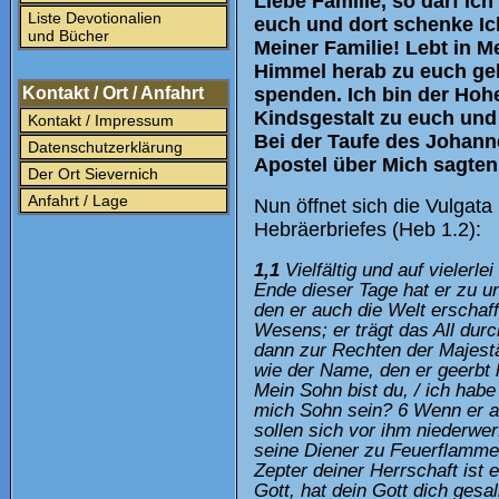
Liebe Familie, so darf I
Liste Devotionalien
euch und dort schenke Ich
und Bücher
Meiner Familie! Lebt in 
Himmel herab zu euch ge
Kontakt / Ort / Anfahrt
spenden. Ich bin der Hoh
Kindsgestalt zu euch und 
Kontakt / Impressum
Bei der Taufe des Johann
Datenschutzerklärung
Apostel über Mich sagten
Der Ort Sievernich
Anfahrt / Lage
Nun öffnet sich die Vulgata
Hebräerbriefes (Heb 1.2):
1,1
Vielfältig und auf vielerl
Ende dieser Tage hat er zu u
den er auch die Welt erschaff
Wesens; er trägt das All dur
dann zur Rechten der Majestät
wie der Name, den er geerbt 
Mein Sohn bist du, / ich habe 
mich Sohn sein? 6 Wenn er ab
sollen sich vor ihm niederwe
seine Diener zu Feuerflammen
Zepter deiner Herrschaft ist 
Gott, hat dein Gott dich gesa