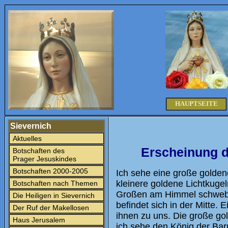
HAUPTSEITE
Sievernich
Aktuelles
Erscheinung d
Botschaften des
Prager Jesuskindes
Botschaften 2000-2005
Ich sehe eine große golden
kleinere goldene Lichtkugel
Botschaften nach Themen
Großen am Himmel schwebe
Die Heiligen in Sievernich
befindet sich in der Mitte.
Der Ruf der Makellosen
ihnen zu uns. Die große gol
Haus Jerusalem
ich sehe den König der Barm