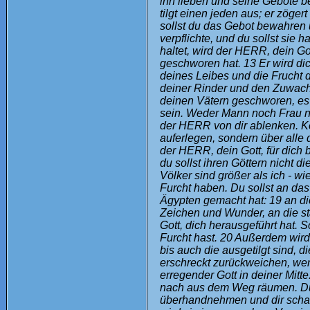
ihn lieben und seine Gebote be
tilgt einen jeden aus; er zöger
sollst du das Gebot bewahren 
verpflichte, und du sollst sie 
haltet, wird der HERR, dein Go
geschworen hat. 13 Er wird dic
deines Leibes und die Frucht 
deiner Rinder und den Zuwach
deinen Vätern geschworen, es 
sein. Weder Mann noch Frau noc
der HERR von dir ablenken. Ke
auferlegen, sondern über alle 
der HERR, dein Gott, für dich b
du sollst ihren Göttern nicht d
Völker sind größer als ich - wi
Furcht haben. Du sollst an da
Ägypten gemacht hat: 19 an di
Zeichen und Wunder, an die s
Gott, dich herausgeführt hat. 
Furcht hast. 20 Außerdem wird
bis auch die ausgetilgt sind, d
erschreckt zurückweichen, wenn
erregender Gott in deiner Mitt
nach aus dem Weg räumen. Du k
überhandnehmen und dir schade