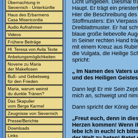
Licht umgeben. Diesmal tr
Übernachtung in
Sievernich - Unterkünfte
Haupt. Er trägt ein priest
Hier die Beschreibung des 
Haus des Erbarmens
Casa Misericordia
Stoffmusters: Ein Vierpass
Dreiblattmuster. Er hat sc
Audio Aufnahmen
blaue große liebevolle Aug
Videos
In Seiner rechten Hand trä
Frühere Beiträge
mit einem Kreuz aus Rubine
Hl. Teresa von Avila Texte
die Vulgata, die Heilige Sc
Anbetungsmöglichkeiten
spricht:
Novene zu Maria
der Makellosen
„ Im Namen des Vaters u
Buß- und Gebetsweg
und des Heiligen Geiste
für den Frieden
Dann legt Er mir Sein Zepte
Maria, warum weinst
du dunkle Tränen?
mich an, schweigt und nim
Das Skapulier
vom Berge Karmel
Dann spricht der König der
Zeugnisse von Sievernich
„Freut euch, denn in die
Presse/Berichte
Herzen kommen! Wenn ihr
Downloads
lebe Ich in euch! Ich bitt
Links
der Welt zu beten! Betet