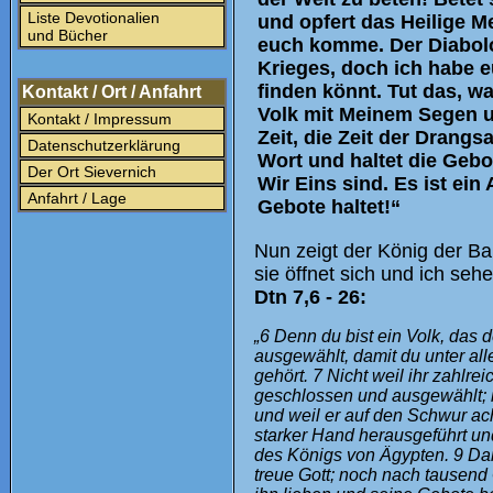
Liste Devotionalien
und opfert das Heilige M
und Bücher
euch komme. Der Diabolo
Krieges, doch ich habe e
finden könnt. Tut das, wa
Kontakt / Ort / Anfahrt
Volk mit Meinem Segen 
Kontakt / Impressum
Zeit, die Zeit der Drangs
Datenschutzerklärung
Wort und haltet die Gebo
Der Ort Sievernich
Wir Eins sind. Es ist ein 
Anfahrt / Lage
Gebote haltet!“
Nun zeigt der König der Ba
sie öffnet sich und ich seh
Dtn 7,6 - 26:
„6 Denn du bist ein Volk, das 
ausgewählt, damit du unter all
gehört. 7 Nicht weil ihr zahlr
geschlossen und ausgewählt; ih
und weil er auf den Schwur ach
starker Hand herausgeführt un
des Königs von Ägypten. 9 Dara
treue Gott; noch nach tausend