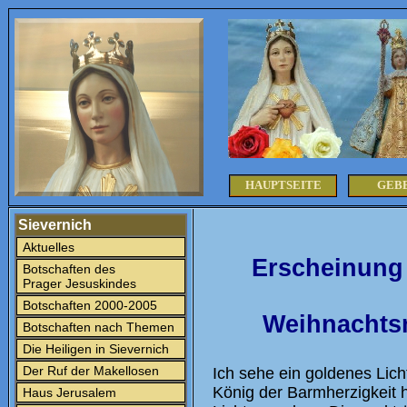
HAUPTSEITE
GEB
Sievernich
Aktuelles
Erscheinung
Botschaften des
Prager Jesuskindes
Botschaften 2000-2005
Weihnachtsm
Botschaften nach Themen
Die Heiligen in Sievernich
Der Ruf der Makellosen
Ich sehe ein goldenes Lic
König der Barmherzigkeit 
Haus Jerusalem