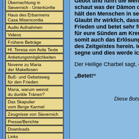
Gebot und führt die Men
Übernachtung in
schaut was der Dämon des
Sievernich - Unterkünfte
hält den Menschen in se
Haus des Erbarmens
Glaubt ihr wirklich, da
Casa Misericordia
Frieden und betet sehr f
Audio Aufnahmen
für eure Sünden am Kre
Videos
somit auch das Erlösung
Frühere Beiträge
des Zeitgeistes herein. 
Hl. Teresa von Avila Texte
segne und dies werde ic
Anbetungsmöglichkeiten
Der Heilige Charbel sagt,
Novene zu Maria
der Makellosen
„Betet!“
Buß- und Gebetsweg
für den Frieden
Maria, warum weinst
du dunkle Tränen?
Diese Bots
Das Skapulier
vom Berge Karmel
Zeugnisse von Sievernich
Presse/Berichte
Downloads
Links