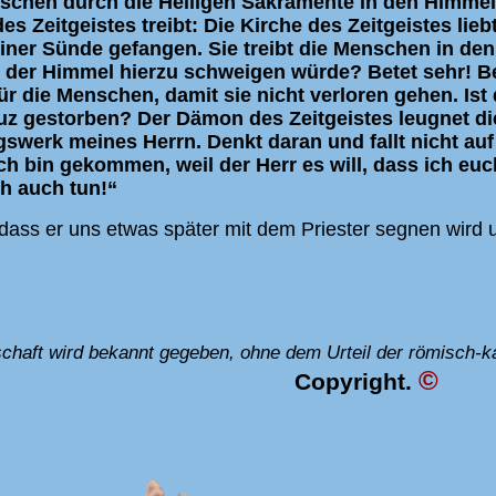
schen durch die Heiligen Sakramente in den Himmel
 Zeitgeistes treibt: Die Kirche des Zeitgeistes lieb
iner Sünde gefangen. Sie treibt die Menschen in den
ss der Himmel hierzu schweigen würde? Betet sehr! Be
ür die Menschen, damit sie nicht verloren gehen. Ist 
uz gestorben? Der Dämon des Zeitgeistes leugnet d
swerk meines Herrn. Denkt daran und fallt nicht auf 
Ich bin gekommen, weil der Herr es will, dass ich euc
h auch tun!“
 dass er uns etwas später mit dem Priester segnen wird 
chaft wird bekannt gegeben, ohne dem Urteil der römisch-ka
©
Copyright.