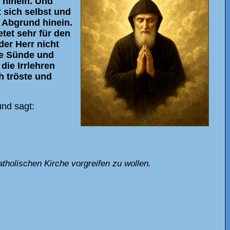
 hinein. Und
t sich selbst und
 Abgrund hinein.
tet sehr für den
der Herr nicht
ie Sünde und
die Irrlehren
h tröste und
und sagt:
tholischen Kirche vorgreifen zu wollen.