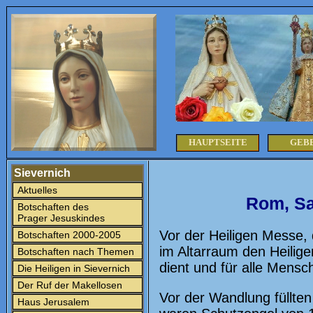
HAUPTSEITE
GEB
Sievernich
Aktuelles
Rom, Sa
Botschaften des
Prager Jesuskindes
Vor der Heiligen Messe, 
Botschaften 2000-2005
im Altarraum den Heilige
Botschaften nach Themen
dient und für alle Mensch
Die Heiligen in Sievernich
Der Ruf der Makellosen
Vor der Wandlung füllten
Haus Jerusalem