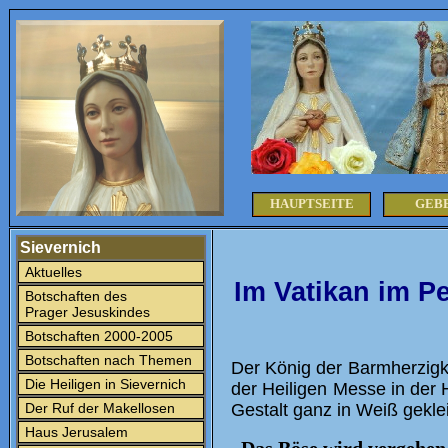
HAUPTSEITE
GEB
Sievernich
Aktuelles
Im Vatikan im P
Botschaften des
Prager Jesuskindes
Botschaften 2000-2005
Botschaften nach Themen
Der König der Barmherzigk
Die Heiligen in Sievernich
der Heiligen Messe in der
Der Ruf der Makellosen
Gestalt ganz in Weiß gekle
Haus Jerusalem