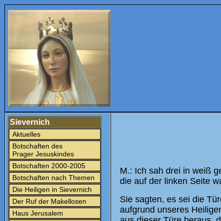
Sievernich
Aktuelles
Botschaften des
Prager Jesuskindes
Botschaften 2000-2005
M.: Ich sah drei in weiß g
Botschaften nach Themen
die auf der linken Seite w
Die Heiligen in Sievernich
Sie sagten, es sei die Tü
Der Ruf der Makellosen
aufgrund unseres Heilige
Haus Jerusalem
aus dieser Türe heraus, d