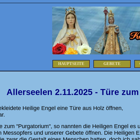
HAUPTSEITE
GEBETE
Allerseelen 2.11.2025 -
Türe zum
ekleidete Heilige Engel eine Türe aus Holz öffnen,
ar.
re zum "Purgatorium", so nannten die Heiligen Engel es u
n Messopfers und unserer Gebete öffnen. Die Heiligen E
ie zwar die Gestalt eines Menschen hatten, doch ich sah