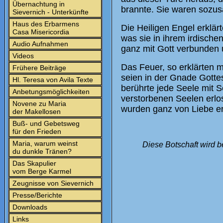
Übernachtung in
brannte. Sie waren sozusa
Sievernich - Unterkünfte
Haus des Erbarmens
Die Heiligen Engel erklär
Casa Misericordia
was sie in ihrem irdische
Audio Aufnahmen
ganz mit Gott verbunden 
Videos
Das Feuer, so erklärten m
Frühere Beiträge
seien in der Gnade Gottes
Hl. Teresa von Avila Texte
berührte jede Seele mit S
Anbetungsmöglichkeiten
verstorbenen Seelen erlos
Novene zu Maria
wurden ganz von Liebe erf
der Makellosen
Buß- und Gebetsweg
für den Frieden
Maria, warum weinst
Diese Botschaft wird b
du dunkle Tränen?
Das Skapulier
vom Berge Karmel
Zeugnisse von Sievernich
Presse/Berichte
Downloads
Links