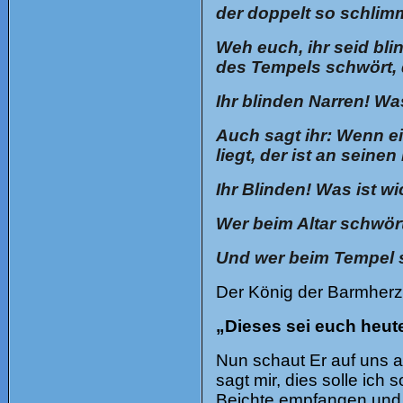
der doppelt so schlimm 
Weh euch, ihr seid bli
des Tempels schwört, 
Ihr blinden Narren! Wa
Auch sagt ihr: Wenn ei
liegt, der ist an seine
Ihr Blinden! Was ist wi
Wer beim Altar schwört
Und wer beim Tempel s
Der König der Barmherzi
„Dieses sei euch heute
Nun schaut Er auf uns a
sagt mir, dies solle ic
Beichte empfangen und 