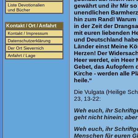
Liste Devotionalien
gewährt und ihr Mir so
und Bücher
unendlichen Barmherzi
hin zum Rand! Warum Ic
in der Zeit der Drangs
Kontakt / Ort / Anfahrt
mit euren liebenden H
Kontakt / Impressum
und Deutschland haben
Datenschutzerklärung
Länder einst Meine Kön
Der Ort Sievernich
Herzen! Der Widersach
Anfahrt / Lage
Heer werdet, ein Heer 
Gebet, das Aufopfern d
Kirche - werden alle 
heile.“
Die Vulgata (Heilige Sc
23, 13-22:
Weh euch, ihr Schriftg
geht nicht hinein; aber
Weh euch, ihr Schriftg
Menschen für euren Gl