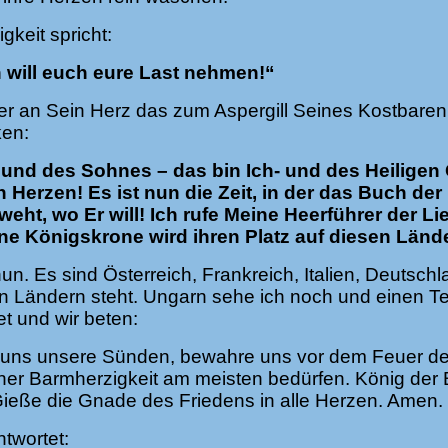
keit spricht:
 will euch eure Last nehmen!“
r an Sein Herz das zum Aspergill Seines Kostbaren B
ken:
und des Sohnes – das bin Ich- und des Heiligen 
 Herzen! Es ist nun die Zeit, in der das Buch de
 weht, wo Er will! Ich rufe Meine Heerführer der
ne Königskrone wird ihren Platz auf diesen Län
un. Es sind Österreich, Frankreich, Italien, Deutsch
en Ländern steht. Ungarn sehe ich noch und einen Te
t und wir beten:
uns unsere Sünden, bewahre uns vor dem Feuer der 
ner Barmherzigkeit am meisten bedürfen. König der
 Gieße die Gnade des Friedens in alle Herzen. Amen.
twortet: