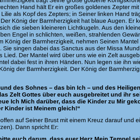
armherzigkeit trägt Seine große goldene Königskron
rechten Hand hält Er ein großes goldenes Zepter mit
ilie als Kopf des Zepters; in Seiner linken Hand träg
). Der König der Barmherzigkeit hat blaue Augen. Er
sich die sieben kleineren Lichtkugeln. Aus den klein
ben Engel in schlichten, weißen, strahlenden Gewä
em König der Barmherzigkeit, nehmen Seinen Mantel
s. Sie singen dabei das Sanctus aus der Missa Mundi
s Lied. Der Mantel wird über uns wie ein Zelt ausgebr
tel dabei fest in ihren Händen. Nun legen sie ihn wi
König der Barmherzigkeit. Der König der Barmherzigk
und des Sohnes – das bin Ich – und des Heiligen
as Zelt Gottes über euch ausgebreitet und ihr se
reue Ich Mich darüber, dass die Kinder zu Mir g
r Kinder ist Meinem gleich!“
offen auf Seiner Brust mit einem Kreuz darauf und e
en). Dann spricht Er:
bitte euch darum, dass euer Herz Mein Tempel sei!