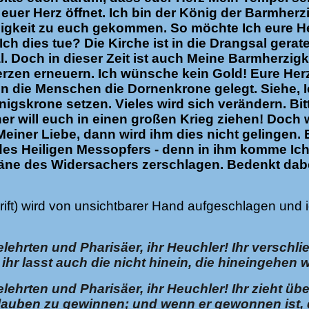
 euer Herz öffnet. Ich bin der König der Barmher
gkeit zu euch gekommen. So möchte Ich eure Herz
h dies tue? Die Kirche ist in die Drangsal gerate
al. Doch in dieser Zeit ist auch Meine Barmherzig
erzen erneuern. Ich wünsche kein Gold! Eure Herz
 die Menschen die Dornenkrone gelegt. Siehe, I
igskrone setzen. Vieles wird sich verändern. Bit
er will euch in einen großen Krieg ziehen! Doch
Meiner Liebe, dann wird ihm dies nicht gelingen
es Heiligen Messopfers - denn in ihm komme Ich 
Pläne des Widersachers zerschlagen. Bedenkt dab
hrift) wird von unsichtbarer Hand aufgeschlagen un
elehrten und Pharisäer, ihr Heuchler! Ihr verschl
 ihr lasst auch die nicht hinein, die hineingehen w
elehrten und Pharisäer, ihr Heuchler! Ihr zieht ü
auben zu gewinnen; und wenn er gewonnen ist, d