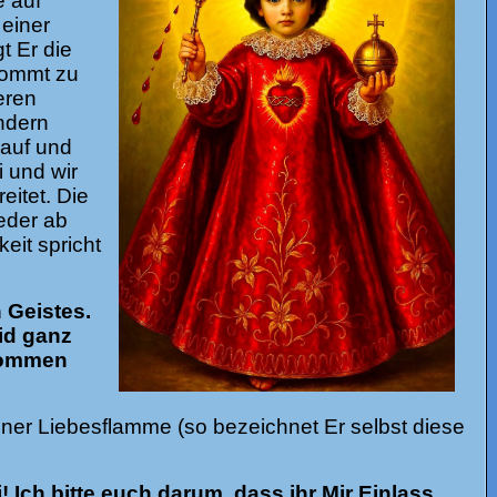
e auf
 einer
t Er die
 kommt zu
eren
ndern
 auf und
 und wir
eitet. Die
eder ab
eit spricht
 Geistes.
id ganz
ekommen
iner Liebesflamme (so bezeichnet Er selbst diese
 Ich bitte euch darum, dass ihr Mir Einlass