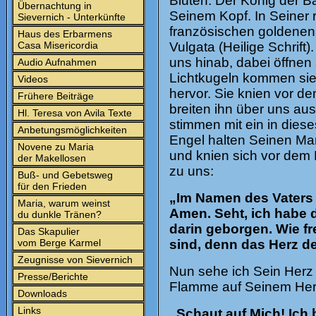
Blüten. Der König der B
Übernachtung in
Seinem Kopf. In Seiner 
Sievernich - Unterkünfte
französischen goldenen L
Haus des Erbarmens
Casa Misericordia
Vulgata (Heilige Schrift
uns hinab, dabei öffnen 
Audio Aufnahmen
Lichtkugeln kommen sie
Videos
hervor. Sie knien vor d
Frühere Beiträge
breiten ihn über uns au
Hl. Teresa von Avila Texte
stimmen mit ein in diese
Anbetungsmöglichkeiten
Engel halten Seinen Man
Novene zu Maria
und knien sich vor dem 
der Makellosen
zu uns:
Buß- und Gebetsweg
für den Frieden
„Im Namen des Vaters 
Maria, warum weinst
Amen. Seht, ich habe d
du dunkle Tränen?
darin geborgen. Wie f
Das Skapulier
vom Berge Karmel
sind, denn das Herz de
Zeugnisse von Sievernich
Nun sehe ich Sein Herz 
Presse/Berichte
Flamme auf Seinem Herz
Downloads
Links
„Schaut auf Mich! Ich 