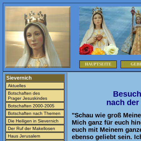
HAUPTSEITE
GEB
Sievernich
Aktuelles
Besuch
Botschaften des
Prager Jesuskindes
nach der
Botschaften 2000-2005
Botschaften nach Themen
"Schau wie groß Meine 
Die Heiligen in Sievernich
Mich ganz für euch hin
Der Ruf der Makellosen
euch mit Meinem ganze
Haus Jerusalem
ebenso geliebt sein. Ic