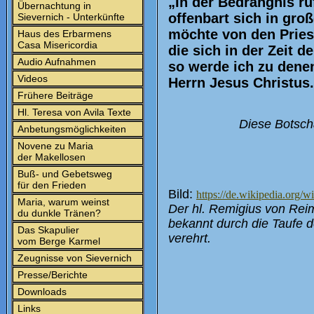
„In der Bedrängnis ru
Übernachtung in
offenbart sich in gro
Sievernich - Unterkünfte
möchte von den Pries
Haus des Erbarmens
Casa Misericordia
die sich in der Zeit d
Audio Aufnahmen
so werde ich zu dene
Videos
Herrn Jesus Christus
Frühere Beiträge
Hl. Teresa von Avila Texte
Diese Botscha
Anbetungsmöglichkeiten
Novene zu Maria
der Makellosen
Buß- und Gebetsweg
für den Frieden
Bild:
https://de.wikipedia.org
Maria, warum weinst
Der hl. Remigius von Rei
du dunkle Tränen?
bekannt durch die Taufe d
Das Skapulier
verehrt.
vom Berge Karmel
Zeugnisse von Sievernich
Presse/Berichte
Downloads
Links