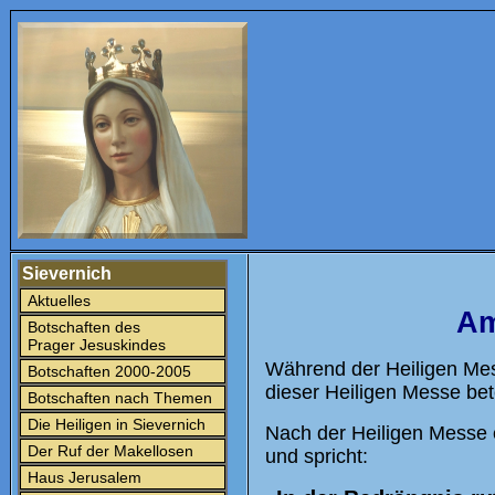
Sievernich
Aktuelles
Am
Botschaften des
Prager Jesuskindes
Während der Heiligen Mess
Botschaften 2000-2005
dieser Heiligen Messe bet
Botschaften nach Themen
Die Heiligen in Sievernich
Nach der Heiligen Messe 
Der Ruf der Makellosen
und spricht:
Haus Jerusalem