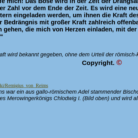
fe mich! Das Böse wird in der Zeit der Drangsa
ßer Zahl vor dem Ende der Zeit. Es wird eine ne
tern eingeladen werden, um ihnen die Kraft de
er Bedrängnis mit großer Kraft zahlreich offenba
n gehen, die mich von Herzen einladen, mit de
.“
ft wird bekannt gegeben, ohne dem Urteil der römisch-k
©
Copyright.
/wiki/Remigius_von_Reims
ms war ein aus gallo-römischem Adel stammender Bischo
es Merowingerkönigs Chlodwig I. (Bild oben) und wird al