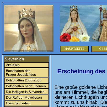
HAUPTSEITE
GEB
Sievernich
Aktuelles
Erscheinung des 
Botschaften des
Prager Jesuskindes
Botschaften 2000-2005
Botschaften nach Themen
Eine große goldene Lich
uns am Himmel, die begle
Die Heiligen in Sievernich
kleineren Lichtkugeln un
Der Ruf der Makellosen
kommt zu uns hinab. Di
Haus Jerusalem