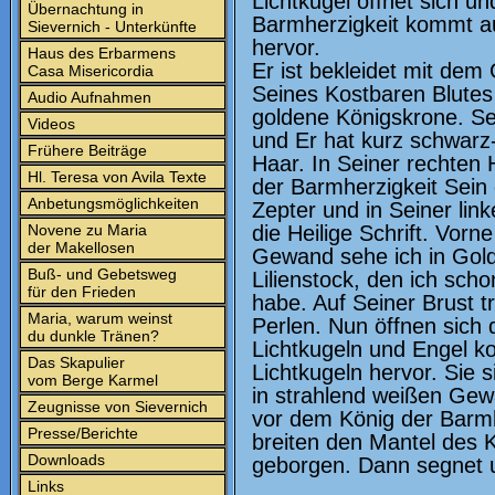
Lichtkugel öffnet sich un
Übernachtung in
Barmherzigkeit kommt a
Sievernich - Unterkünfte
hervor.
Haus des Erbarmens
Er ist bekleidet mit de
Casa Misericordia
Seines Kostbaren Blutes 
Audio Aufnahmen
goldene Königskrone. Se
Videos
und Er hat kurz schwarz
Frühere Beiträge
Haar. In Seiner rechten 
Hl. Teresa von Avila Texte
der Barmherzigkeit Sein
Anbetungsmöglichkeiten
Zepter und in Seiner lin
Novene zu Maria
die Heilige Schrift. Vorn
der Makellosen
Gewand sehe ich in Gold
Buß- und Gebetsweg
Lilienstock, den ich sch
für den Frieden
habe. Auf Seiner Brust t
Maria, warum weinst
Perlen. Nun öffnen sich 
du dunkle Tränen?
Lichtkugeln und Engel 
Das Skapulier
Lichtkugeln hervor. Sie s
vom Berge Karmel
in strahlend weißen Gew
Zeugnisse von Sievernich
vor dem König der Barmh
Presse/Berichte
breiten den Mantel des K
Downloads
geborgen. Dann segnet u
Links