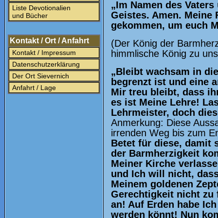
„Im Namen des Vaters 
Liste Devotionalien
Geistes. Amen. Meine F
und Bücher
gekommen, um euch Me
Kontakt / Ort / Anfahrt
(Der König der Barmherzi
himmlische König zu uns
Kontakt / Impressum
Datenschutzerklärung
„Bleibt wachsam in die
Der Ort Sievernich
begrenzt ist und eine a
Anfahrt / Lage
Mir treu bleibt, dass i
es ist Meine Lehre! Las
Lehrmeister, doch die
Anmerkung: Diese Aussag
irrenden Weg bis zum En
Betet für diese, damit
der Barmherzigkeit ko
Meiner Kirche verlassen
und Ich will nicht, da
Meinem goldenen Zepte
Gerechtigkeit nicht zu
an! Auf Erden habe Ich 
werden könnt! Nun kom