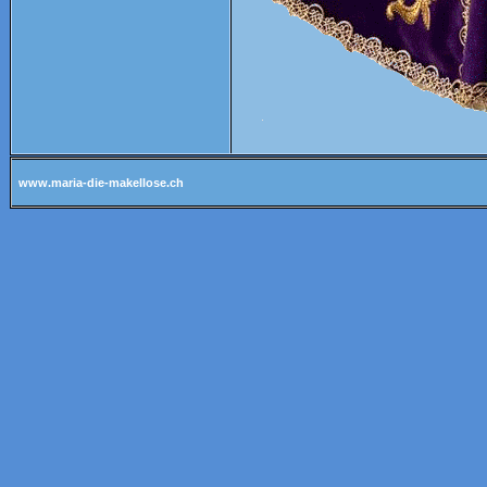
www.maria-die-makellose.ch