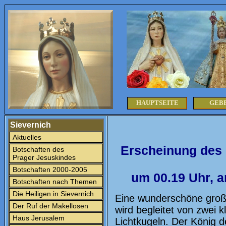
HAUPTSEITE
GEB
Sievernich
Aktuelles
Erscheinung des 
Botschaften des
Prager Jesuskindes
Botschaften 2000-2005
um 00.19 Uhr, a
Botschaften nach Themen
Die Heiligen in Sievernich
Eine wunderschöne groß
Der Ruf der Makellosen
wird begleitet von zwei 
Haus Jerusalem
Lichtkugeln. Der König d