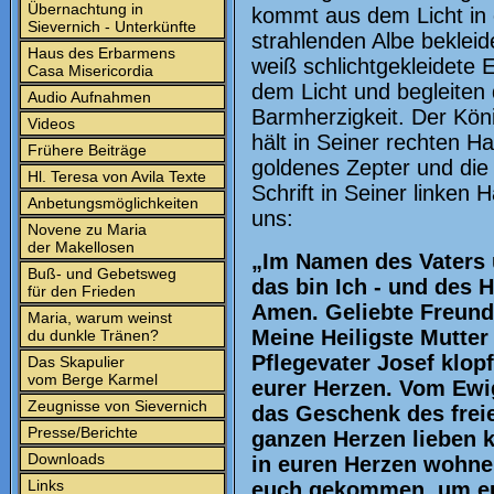
Übernachtung in
kommt aus dem Licht in e
Sievernich - Unterkünfte
strahlenden Albe bekleid
Haus des Erbarmens
weiß schlichtgekleidete
Casa Misericordia
dem Licht und begleiten
Audio Aufnahmen
Barmherzigkeit. Der Kön
Videos
hält in Seiner rechten H
Frühere Beiträge
goldenes Zepter und die 
Hl. Teresa von Avila Texte
Schrift in Seiner linken 
Anbetungsmöglichkeiten
uns:
Novene zu Maria
der Makellosen
„Im Namen des Vaters 
Buß- und Gebetsweg
das bin Ich - und des H
für den Frieden
Amen. Geliebte Freunde
Maria, warum weinst
Meine Heiligste Mutter
du dunkle Tränen?
Pflegevater Josef klop
Das Skapulier
vom Berge Karmel
eurer Herzen. Vom Ewig
Zeugnisse von Sievernich
das Geschenk des freie
Presse/Berichte
ganzen Herzen lieben kö
Downloads
in euren Herzen wohnen
Links
euch gekommen, um euc