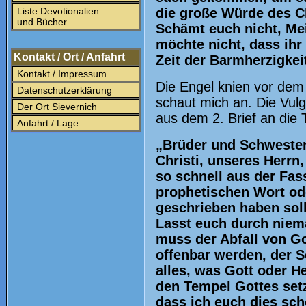
Liste Devotionalien
die große Würde des C
und Bücher
Schämt euch nicht, Mei
möchte nicht, dass ihr
Kontakt / Ort / Anfahrt
Zeit der Barmherzigkei
Kontakt / Impressum
Die Engel knien vor dem
Datenschutzerklärung
schaut mich an. Die Vulga
Der Ort Sievernich
aus dem 2. Brief an die T
Anfahrt / Lage
„Brüder und Schwestern
Christi, unseres Herrn
so schnell aus der Fa
prophetischen Wort ode
geschrieben haben soll
Lasst euch durch niem
muss der Abfall von G
offenbar werden, der S
alles, was Gott oder He
den Tempel Gottes setzt
dass ich euch dies scho