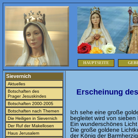
HAUPTSEITE
GEB
Sievernich
Aktuelles
Erscheinung des 
Botschaften des
Prager Jesuskindes
Botschaften 2000-2005
Botschaften nach Themen
Ich sehe eine große golde
begleitet wird von sieben 
Die Heiligen in Sievernich
Ein wunderschönes Licht s
Der Ruf der Makellosen
Die große goldene Lichtku
Haus Jerusalem
der König der Barmherzig