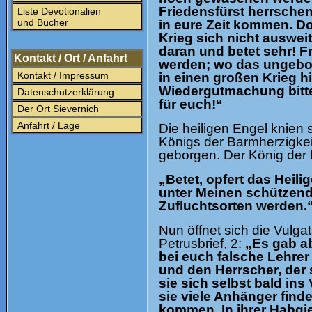
Friedensfürst herrschen
Liste Devotionalien
und Bücher
in eure Zeit kommen. Doc
Krieg sich nicht ausweit
daran und betet sehr! F
Kontakt / Ort / Anfahrt
werden; wo das ungebor
Kontakt / Impressum
in einen großen Krieg h
Wiedergutmachung bittet
Datenschutzerklärung
für euch!“
Der Ort Sievernich
Anfahrt / Lage
Die heiligen Engel knien
Königs der Barmherzigkeit
geborgen. Der König der 
„Betet, opfert das Heil
unter Meinen schützende
Zufluchtsorten werden.
Nun öffnet sich die Vulgat
Petrusbrief, 2:
„Es gab ab
bei euch falsche Lehrer
und den Herrscher, der 
sie sich selbst bald in
sie viele Anhänger find
kommen. In ihrer Habgi