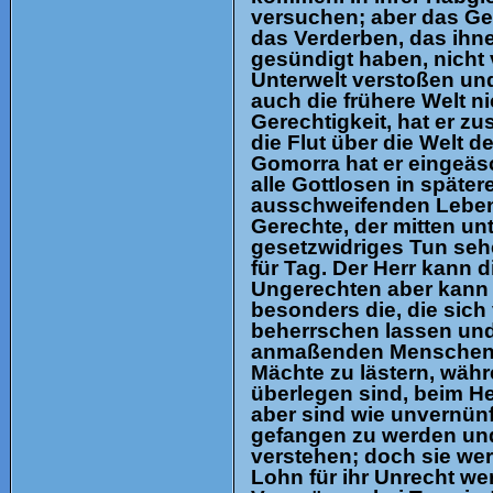
versuchen; aber das Ger
das Verderben, das ihnen
gesündigt haben, nicht 
Unterwelt verstoßen und
auch die frühere Welt n
Gerechtigkeit, hat er z
die Flut über die Welt 
Gomorra hat er eingeäsch
alle Gottlosen in späte
ausschweifenden Leben d
Gerechte, der mitten un
gesetzwidriges Tun seh
für Tag. Der Herr kann 
Ungerechten aber kann e
besonders die, die sich
beherrschen lassen und
anmaßenden Menschen s
Mächte zu lästern, währ
überlegen sind, beim He
aber sind wie unvernünf
gefangen zu werden und
verstehen; doch sie w
Lohn für ihr Unrecht wer