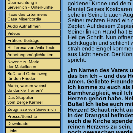
Übernachtung in
goldener Krone und de
Sievernich - Unterkünfte
Mantel Seines Kostbaren 
sehe in Seine blauen Auge
Haus des Erbarmens
Casa Misericordia
Seiner rechten Hand ein
Zepter. Auf diesem Zepter
Audio Aufnahmen
Seiner linken Hand hält Er
Videos
Heilige Schrift. Nun öffne
Frühere Beiträge
Lichtkugeln und schlicht 
Hl. Teresa von Avila Texte
strahlende Engel kommen
aus Licht hervor. Der Kön
Anbetungsmöglichkeiten
spricht:
Novene zu Maria
der Makellosen
„Im Namen des Vaters 
Buß- und Gebetsweg
das bin Ich – und des He
für den Frieden
Amen. Geliebte Freunde,
Maria, warum weinst
Ich komme zu euch als 
du dunkle Tränen?
Barmherzigkeit, weil Ich
Das Skapulier
Herzen gehört habe. Ne
vom Berge Karmel
Buße! Ich liebe euch m
Herzen! Schaut nicht auf
Zeugnisse von Sievernich
in der Drangsal befindet
Presse/Berichte
euch die Kirche spendet
Downloads
reinen Herzens zu sein,
Links
noch gewaschen werden. 