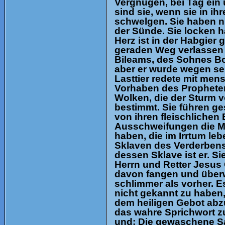
Vergnügen, bei Tag ein
sind sie, wenn sie in i
schwelgen. Sie haben nu
der Sünde. Sie locken ha
Herz ist in der Habgier 
geraden Weg verlassen 
Bileams, des Sohnes Bo
aber er wurde wegen s
Lasttier redete mit men
Vorhaben des Propheten
Wolken, die der Sturm vo
bestimmt. Sie führen g
von ihren fleischlichen
Ausschweifungen die Me
haben, die im Irrtum le
Sklaven des Verderbens
dessen Sklave ist er. S
Herrn und Retter Jesus 
davon fangen und überw
schlimmer als vorher. E
nicht gekannt zu haben,
dem heiligen Gebot abzuw
das wahre Sprichwort zu
und: Die gewaschene Sa