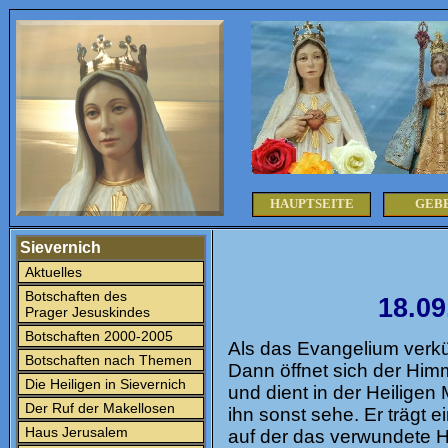
HAUPTSEITE
GEB
Sievernich
Aktuelles
Botschaften des
18.09
Prager Jesuskindes
Botschaften 2000-2005
Als das Evangelium verkü
Botschaften nach Themen
Dann öffnet sich der Himm
Die Heiligen in Sievernich
und dient in der Heiligen
Der Ruf der Makellosen
ihn sonst sehe. Er trägt
Haus Jerusalem
auf der das verwundete H