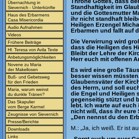
Throne Gottes, dass der
Übernachtung in
Standhaftigkeit im Glau
Sievernich - Unterkünfte
und die Gottesmutter M
Haus des Erbarmens
ihr nicht standhaft ble
Casa Misericordia
Heiligen Erzengel Micha
Audio Aufnahmen
Erbarmen und fallt auf 
Videos
Die Verwirrung wird gro
Frühere Beiträge
dass die Heiligen des H
Hl. Teresa von Avila Texte
Bleibt der Lehre der Ki
Anbetungsmöglichkeiten
Herr euch mit offenen 
Novene zu Maria
Es wird eine große Täus
der Makellosen
besser wissen müssten. 
Buß- und Gebetsweg
Glaubensväter der Kirch
für den Frieden
des Herrn, und soll euch
Maria, warum weinst
die Engel und Heiligen s
du dunkle Tränen?
gegenseitig stützt und 
Das Skapulier
lebt. Ich warte auf euch 
vom Berge Karmel
nicht will, dass ihr eure
Zeugnisse von Sievernich
„Den nennst du den Erb
Presse/Berichte
M.: „Ja, ich weiß. Er ist 
Downloads
Links
„Sorgt euch um euer Gew