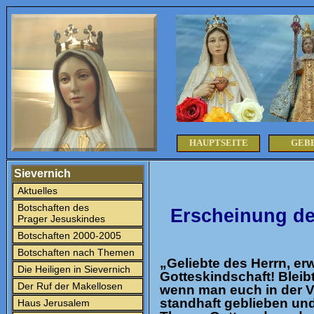
HAUPTSEITE
GEB
Sievernich
Aktuelles
Botschaften des
Erscheinung des
Prager Jesuskindes
Botschaften 2000-2005
Botschaften nach Themen
„Geliebte des Herrn, er
Die Heiligen in Sievernich
Gotteskindschaft! Bleib
Der Ruf der Makellosen
wenn man euch in der Ve
standhaft geblieben und
Haus Jerusalem