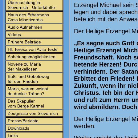
Übernachtung in
Erzengel Michael sein 
Sievernich - Unterkünfte
legen und dabei sprec
Haus des Erbarmens
bete ich mit den Anwe
Casa Misericordia
Audio Aufnahmen
Der Heilige Erzengel Mi
Videos
Frühere Beiträge
„Es segne euch Gott d
Hl. Teresa von Avila Texte
Heilige Erzengel Mich
Freundschaft. Noch s
Anbetungsmöglichkeiten
betende Herzen! Durc
Novene zu Maria
der Makellosen
verhindern. Der Satan
Buß- und Gebetsweg
Erbittet den Frieden!
für den Frieden
Zukunft, wenn ihr nich
Maria, warum weinst
Christus. Ich bin der
du dunkle Tränen?
und ruft zum Herrn um
Das Skapulier
vom Berge Karmel
wird abmildern. Doch
Zeugnisse von Sievernich
Der Heilige Erzengel Mi
Presse/Berichte
werden.
Downloads
Links