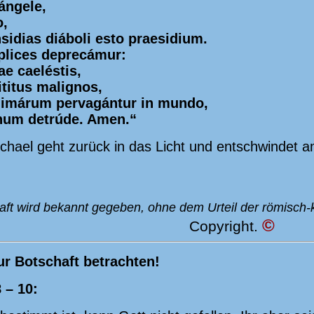
ángele,
o,
nsidias diáboli esto praesidium.
pplices deprecámur:
ae caeléstis,
titus malignos,
nimárum pervagántur in mundo,
érnum detrúde. Amen.“
ichael geht zurück in das Licht und entschwindet a
ft wird bekannt gegeben, ohne dem Urteil der römisch-k
©
Copyright.
zur Botschaft betrachten!
 – 10: