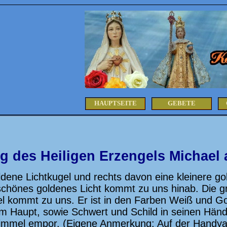
HAUPTSEITE
GEBETE
 des Heiligen Erzengels Michael a
ldene Lichtkugel und rechts davon eine kleinere g
hönes goldenes Licht kommt zu uns hinab. Die gro
l kommt zu uns. Er ist in den Farben Weiß und Gol
m Haupt, sowie Schwert und Schild in seinen Hände
mmel empor. (Eigene Anmerkung: Auf der Handyauf