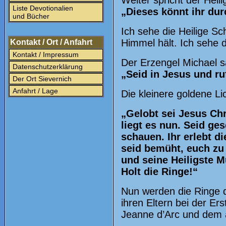
Weiter spricht der Heil
Liste Devotionalien
„Dieses könnt ihr dur
und Bücher
Ich sehe die Heilige S
Himmel hält. Ich sehe d
Kontakt / Ort / Anfahrt
Kontakt / Impressum
Der Erzengel Michael s
Datenschutzerklärung
„Seid in Jesus und ru
Der Ort Sievernich
Anfahrt / Lage
Die kleinere goldene Li
„Gelobt sei Jesus Chr
liegt es nun. Seid g
schauen. Ihr erlebt d
seid bemüht, euch zu 
und seine Heiligste M
Holt die Ringe!“
Nun werden die Ringe d
ihren Eltern bei der E
Jeanne d’Arc und dem a