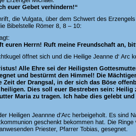
ige Erzengel Michael:
ch euer Gebet verhindern!“
chrift, die Vulgata, über dem Schwert des Erzenge
ie Bibelstelle Römer 8, 8 – 10:
agt:
ft euren Herrn! Ruft meine Freundschaft an, bit
chtkugel öffnet sich und die Heilige Jeanne d‘ Arc
istus! Alle Ehre sei der Heiligsten Gottesmutt
esegnet und bestürmt den Himmel! Die Mächtige
ie Zeit der Drangsal, in der sich das Böse offe
heiligen. Dies soll euer Bestreben sein: Heilig
utter Maria zu tragen. Ich habe dies gelebt und
er Heiligen Jeannne d’Arc herbeigeholt. Es sind N
rstkommunion geschenkt bekommen hat. Die Ringe 
nwesenden Priester, Pfarrer Tobias, gesegnet.