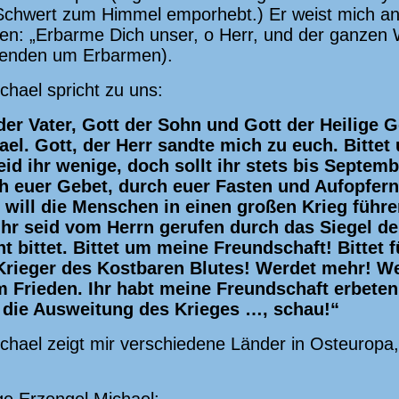
Schwert zum Himmel emporhebt.) Er weist mich an,
hen: „Erbarme Dich unser, o Herr, und der ganzen
senden um Erbarmen).
chael spricht zu uns:
er Vater, Gott der Sohn und Gott der Heilige G
ael. Gott, der Herr sandte mich zu euch. Bittet
eid ihr wenige, doch sollt ihr stets bis Sept
h euer Gebet, durch euer Fasten und Aufopfern
 will die Menschen in einen großen Krieg führen
 Ihr seid vom Herrn gerufen durch das Siegel der
t bittet. Bittet um meine Freundschaft! Bittet 
 Krieger des Kostbaren Blutes! Werdet mehr! We
 Frieden. Ihr habt meine Freundschaft erbeten
 die Ausweitung des Krieges …, schau!“
chael zeigt mir verschiedene Länder in Osteuropa, 