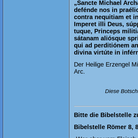
„Sancte Michael Arch
defénde nos in praéli
contra nequitiam et i
Imperet illi Deus, sú
tuque, Princeps militi
sátanam aliósque spri
qui ad perditiónem a
divina virtúte in inf
Der Heilige Erzengel M
Arc.
Diese Botscha
Bitte die Bibelstelle 
Bibelstelle Römer 8, 8