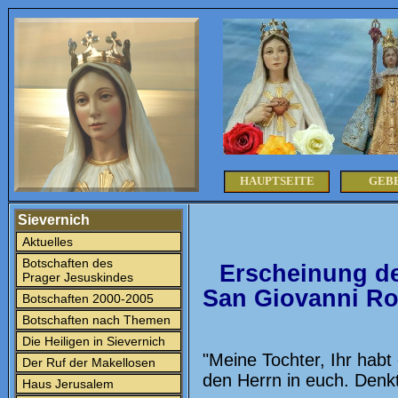
HAUPTSEITE
GEB
Sievernich
Aktuelles
Botschaften des
Erscheinung de
Prager Jesuskindes
San Giovanni Ro
Botschaften 2000-2005
Botschaften nach Themen
Die Heiligen in Sievernich
"Meine Tochter, Ihr habt
Der Ruf der Makellosen
den Herrn in euch. Denk
Haus Jerusalem