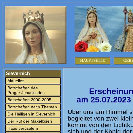
HAUPTSEITE
GEB
Sievernich
Aktuelles
Botschaften des
Erscheinun
Prager Jesuskindes
am 25.07.2023
Botschaften 2000-2005
Botschaften nach Themen
Über uns am Himmel sc
Die Heiligen in Sievernich
begleitet von zwei kle
Der Ruf der Makellosen
kommt von den Lichtkug
Haus Jerusalem
sich und der König der