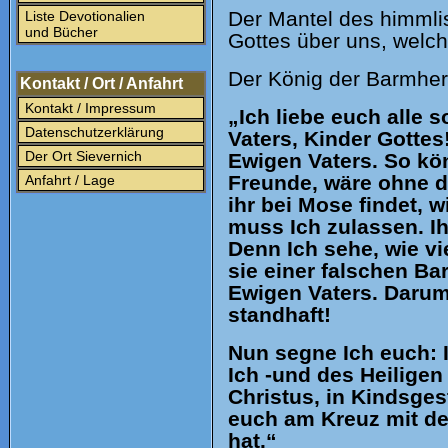
Der Mantel des himmlis
Liste Devotionalien
und Bücher
Gottes über uns, welch
Der König der Barmherz
Kontakt / Ort / Anfahrt
Kontakt / Impressum
„Ich liebe euch alle 
Datenschutzerklärung
Vaters, Kinder Gottes
Der Ort Sievernich
Ewigen Vaters. So kön
Freunde, wäre ohne de
Anfahrt / Lage
ihr bei Mose findet, w
muss Ich zulassen. Ih
Denn Ich sehe, wie vi
sie einer falschen Ba
Ewigen Vaters. Darum
standhaft!
Nun segne Ich euch: 
Ich -und des Heiligen
Christus, in Kindsges
euch am Kreuz mit de
hat.“