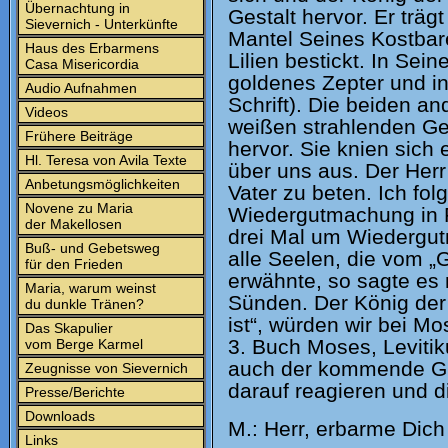
Übernachtung in
Gestalt hervor. Er trä
Sievernich - Unterkünfte
Mantel Seines Kostbar
Haus des Erbarmens
Lilien bestickt. In Sei
Casa Misericordia
goldenes Zepter und in 
Audio Aufnahmen
Schrift). Die beiden a
Videos
weißen strahlenden G
Frühere Beiträge
hervor. Sie knien sich
Hl. Teresa von Avila Texte
über uns aus. Der Her
Anbetungsmöglichkeiten
Vater zu beten. Ich fo
Novene zu Maria
Wiedergutmachung in F
der Makellosen
drei Mal um Wiedergutm
Buß- und Gebetsweg
alle Seelen, die vom „
für den Frieden
erwähnte, so sagte es
Maria, warum weinst
Sünden. Der König der 
du dunkle Tränen?
ist“, würden wir bei Mo
Das Skapulier
3. Buch Moses, Levitiku
vom Berge Karmel
auch der kommende Greu
Zeugnisse von Sievernich
darauf reagieren und 
Presse/Berichte
Downloads
M.: Herr, erbarme Dich
Links