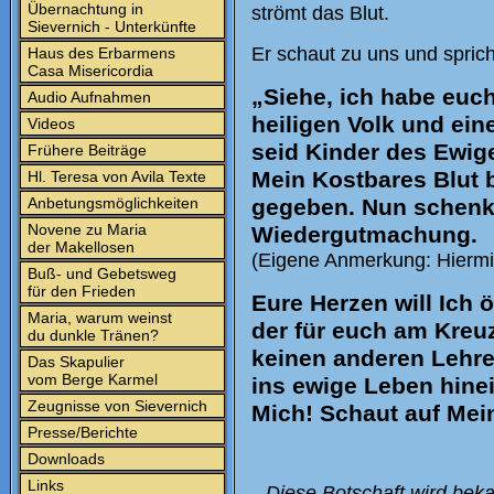
Übernachtung in
strömt das Blut.
Sievernich - Unterkünfte
Er schaut zu uns und sprich
Haus des Erbarmens
Casa Misericordia
„Siehe, ich habe euch
Audio Aufnahmen
heiligen Volk und ein
Videos
seid Kinder des Ewige
Frühere Beiträge
Mein Kostbares Blut b
Hl. Teresa von Avila Texte
Anbetungsmöglichkeiten
gegeben. Nun schenkt
Novene zu Maria
Wiedergutmachung.
der Makellosen
(Eigene Anmerkung: Hiermit
Buß- und Gebetsweg
für den Frieden
Eure Herzen will Ich 
Maria, warum weinst
der für euch am Kreu
du dunkle Tränen?
keinen anderen Lehren
Das Skapulier
vom Berge Karmel
ins ewige Leben hinei
Zeugnisse von Sievernich
Mich! Schaut auf Mei
Presse/Berichte
Downloads
Links
Diese Botschaft wird bek