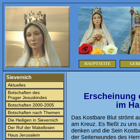
HAUPTSEITE
GEB
Sievernich
Aktuelles
Botschaften des
Erscheinung 
Prager Jesuskindes
im Ha
Botschaften 2000-2005
Botschaften nach Themen
Das Kostbare Blut strömt a
Die Heiligen in Sievernich
am Kreuz. Es fließt zu uns 
Der Ruf der Makellosen
denken und die Sein Kostba
Haus Jerusalem
der Seitenwundes des Herr