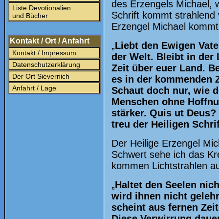
des Erzengels Michael, 
Liste Devotionalien
Schrift kommt strahlend
und Bücher
Erzengel Michael kommt 
Kontakt / Ort / Anfahrt
„
Liebt den Ewigen Vater
Kontakt / Impressum
der Welt. Bleibt in der
Datenschutzerklärung
Zeit über euer Land. Be
Der Ort Sievernich
es in der kommenden Ze
Anfahrt / Lage
Schaut doch nur, wie de
Menschen ohne Hoffnun
stärker. Quis ut Deus?
treu der Heiligen Schri
Der Heilige Erzengel Mi
Schwert sehe ich das Kr
kommen Lichtstrahlen auf
„
Haltet den Seelen nic
wird ihnen nicht gelehr
scheint aus fernen Zei
Diese Verwirrung dauert