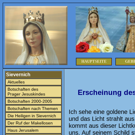
HAUPTSEITE
GEB
Sievernich
Aktuelles
Botschaften des
Erscheinung des
Prager Jesuskindes
Botschaften 2000-2005
Botschaften nach Themen
Ich sehe eine goldene Li
Die Heiligen in Sievernich
und das Licht strahlt au
Der Ruf der Makellosen
kommt aus dieser Lichtku
Haus Jerusalem
uns. Auf seinem Schild s