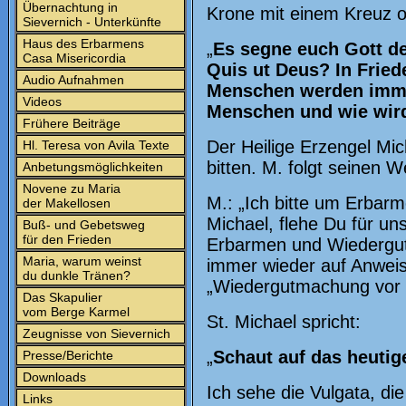
Übernachtung in
Krone mit einem Kreuz o
Sievernich - Unterkünfte
Haus des Erbarmens
„
Es segne euch Gott der
Casa Misericordia
Quis ut Deus? In Frie
Audio Aufnahmen
Menschen werden immer 
Videos
Menschen und wie wird
Frühere Beiträge
Der Heilige Erzengel Mi
Hl. Teresa von Avila Texte
bitten. M. folgt seinen 
Anbetungsmöglichkeiten
Novene zu Maria
M.: „Ich bitte um Erbarm
der Makellosen
Michael, flehe Du für u
Buß- und Gebetsweg
für den Frieden
Erbarmen und Wiedergut
Maria, warum weinst
immer wieder auf Anweis
du dunkle Tränen?
„Wiedergutmachung vor 
Das Skapulier
vom Berge Karmel
St. Michael spricht:
Zeugnisse von Sievernich
„
Schaut auf das heutig
Presse/Berichte
Downloads
Ich sehe die Vulgata, die
Links