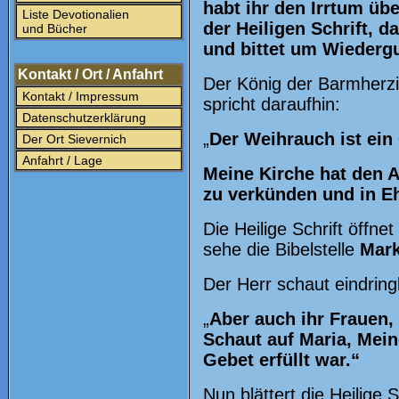
habt ihr den Irrtum üb
Liste Devotionalien
der Heiligen Schrift, d
und Bücher
und bittet um Wiederg
Kontakt / Ort / Anfahrt
Der König der Barmherz
Kontakt / Impressum
spricht daraufhin:
Datenschutzerklärung
„
Der Weihrauch ist ei
Der Ort Sievernich
Anfahrt / Lage
Meine Kirche hat den A
zu verkünden und in E
Die Heilige Schrift öffne
sehe die Bibelstelle
Mark
Der Herr schaut eindringl
„
Aber auch ihr Frauen, 
Schaut auf Maria, Mein
Gebet erfüllt war.“
Nun blättert die Heilige