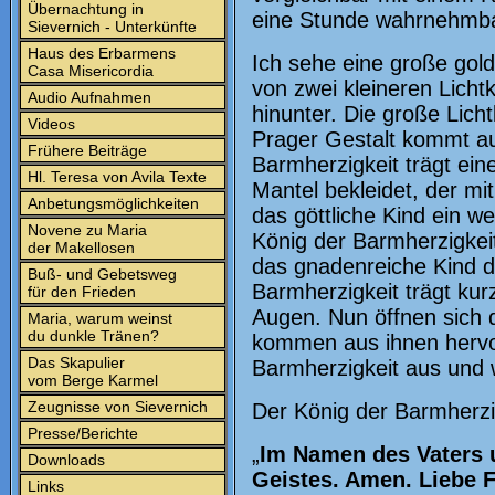
Übernachtung in
eine Stunde wahrnehmba
Sievernich - Unterkünfte
Haus des Erbarmens
Ich sehe eine große gold
Casa Misericordia
von zwei kleineren Licht
Audio Aufnahmen
hinunter. Die große Lich
Videos
Prager Gestalt kommt au
Frühere Beiträge
Barmherzigkeit trägt ei
Hl. Teresa von Avila Texte
Mantel bekleidet, der mit
Anbetungsmöglichkeiten
das göttliche Kind ein w
Novene zu Maria
König der Barmherzigkeit
der Makellosen
das gnadenreiche Kind di
Buß- und Gebetsweg
Barmherzigkeit trägt ku
für den Frieden
Augen. Nun öffnen sich 
Maria, warum weinst
du dunkle Tränen?
kommen aus ihnen hervor
Das Skapulier
Barmherzigkeit aus und w
vom Berge Karmel
Zeugnisse von Sievernich
Der König der Barmherzig
Presse/Berichte
„
Im Namen des Vaters u
Downloads
Geistes. Amen. Liebe F
Links