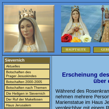
HAUPTSEITE
GEB
Sievernich
Aktuelles
Botschaften des
Erscheinung des
Prager Jesuskindes
über 
Botschaften 2000-2005
Botschaften nach Themen
Während des Rosenkranz
Die Heiligen in Sievernich
nehmen mehrere Persone
Der Ruf der Makellosen
Marienstatue im Haus Jer
Haus Jerusalem
vergleichbar mit einem R