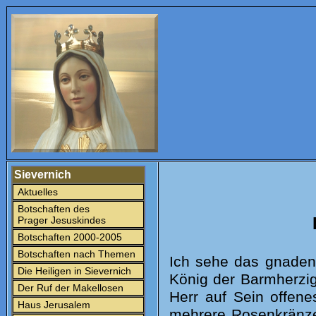
Sievernich
Aktuelles
Botschaften des
Prager Jesuskindes
Botschaften 2000-2005
Botschaften nach Themen
Ich sehe das gnaden
Die Heiligen in Sievernich
König der Barmherzig
Der Ruf der Makellosen
Herr auf Sein offene
Haus Jerusalem
mehrere Rosenkränze