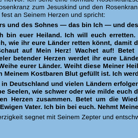
osenkranz zum Jesuskind und den Rosenkranz 
 fest an Seinem Herzen und spricht:
rs und des Sohnes
—
das bin Ich
—
und des 
h bin euer Heiland. Ich will euch errette
h, wie ihr eure Länder retten könnt, damit d
chaut auf Mein Herz! Wachet auf! Betet 
ler betender Herzen werdet ihr eure Lände
e Weihe eurer Länder. Weiht diese Meiner He
 Meinem Kostbaren Blut gefüllt ist. Ich w
h in Deutschland und vielen Ländern erfolge
ebe Seelen, wie schwer oder wie milde euch da
en Herzen zusammen. Betet um die Wied
Ewigen Vater. Ich bin bei euch. Nehmt Meine
rzigkeit segnet mit Seinem Zepter und entschw