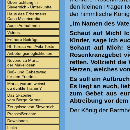
Übernachtung in
den kleinen Prager R
Sievernich - Unterkünfte
der himmlische König
Haus des Erbarmens
Casa Misericordia
„
Im Namen des Vate
Audio Aufnahmen
Schaut auf Mich! Ic
Videos
Kinder, sage Ich euc
Frühere Beiträge
Hl. Teresa von Avila Texte
Schaut auf Mich! S
Anbetungsmöglichkeiten
Rosenkranzgebet vie
Novene zu Maria
retten. Vollzieht di
der Makellosen
Herzen, welches vom
Buß- und Gebetsweg
für den Frieden
Es soll ein Aufbruc
Maria, warum weinst
Es liegt an euch, li
du dunkle Tränen?
zum Gebet aus eur
Das Skapulier
Abtreibung vor dem 
vom Berge Karmel
Zeugnisse von Sievernich
Der König der Barmhe
Presse/Berichte
Downloads
Links