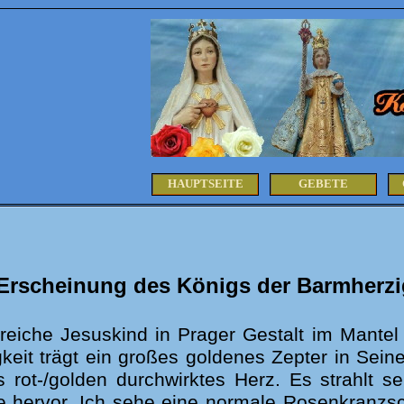
HAUPTSEITE
GEBETE
Erscheinung des Königs der Barmherzig
reiche Jesuskind in Prager Gestalt im Mante
keit trägt ein großes goldenes Zepter in Sein
s rot-/golden durchwirktes Herz. Es strahlt
 hervor. Ich sehe eine normale Rosenkranzsc