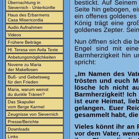
bestickt. Auf Seinem
Übernachtung in
Sievernich - Unterkünfte
Seite hin gebogen, ei
Haus des Erbarmens
ein offenes goldenes 
Casa Misericordia
König trägt eine gr
Audio Aufnahmen
goldenes Zepter. Sei
Videos
Nun öffnen sich die b
Frühere Beiträge
Engel sind mit ein
Hl. Teresa von Avila Texte
Barmherzigkeit hin 
Anbetungsmöglichkeiten
spricht:
Novene zu Maria
der Makellosen
„Im Namen des Vate
Buß- und Gebetsweg
trösten und euch M
für den Frieden
lösche Ich nicht a
Maria, warum weinst
Barmherzigkeit! Ic
du dunkle Tränen?
ist eure Heimat, lie
Das Skapulier
vom Berge Karmel
gelangen. Euer Rei
gesammelt habt, die 
Zeugnisse von Sievernich
Presse/Berichte
Vieles könnt ihr an
Downloads
vor dem Vater, wenn
Links