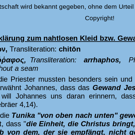
schaft wird bekannt gegeben, ohne dem Urteil 
Copyright!
klärung zum nahtlosen Kleid bzw. Gewa
́ν,
Transliteration:
chitōn
ῤῥαφος,
Transliteration:
arrhaphos,
Ph
thout a seam
die Priester mussten besonders sein un
erwähnt Johannes, dass das
Gewand Jes
 will Johannes uns daran erinnern, das
ebräer 4,14).
 die
Tunika "von oben nach unten" gewe
, dass "
die Einheit, die Christus bri
b von dem, der sie empfängt, nicht ge