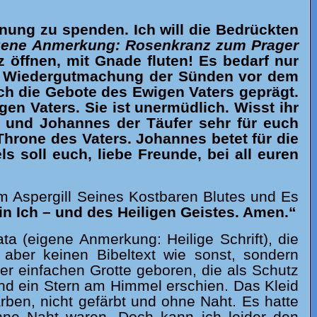
nung zu spenden. Ich will die Bedrückten
gene Anmerkung: Rosenkranz zum Prager
z öffnen, mit Gnade fluten! Es bedarf nur
t um Wiedergutmachung der Sünden vor dem
ch die Gebote des Ewigen Vaters geprägt.
gen Vaters. Sie ist unermüdlich. Wisst ihr
r, und Johannes der Täufer sehr für euch
Throne des Vaters. Johannes betet für die
s soll euch, liebe Freunde, bei all euren
m Aspergill Seines Kostbaren Blutes und Es
n Ich – und des Heiligen Geistes. Amen.“
ta (eigene Anmerkung: Heilige Schrift), die
e aber keinen Bibeltext wie sonst, sondern
er einfachen Grotte geboren, die als Schutz
und ein Stern am Himmel erschien. Das Kleid
arben, nicht gefärbt und ohne Naht. Es hatte