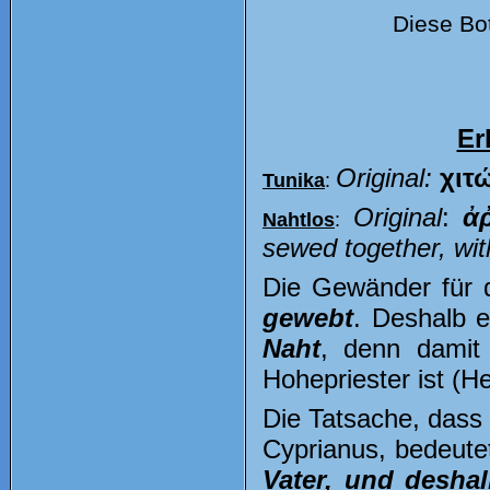
Diese Bot
Er
Original
:
χιτω
Tunika
:
Original
:
ἀ
Nahtlos
:
sewed together, wi
Die Gewänder für 
gewebt
. Deshalb 
Naht
, denn damit
Hohepriester ist (H
Die Tatsache, dass
Cyprianus, bedeutet
Vater, und deshal