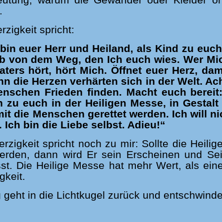
utung, warum die Gewänder oder Kleider oh
.
zigkeit spricht:
ch bin euer Herr und Heiland, als Kind zu e
ab von dem Weg, den Ich euch wies. Wer Mich
ters hört, hört Mich. Öffnet euer Herz, d
nn die Herzen verhärten sich in der Welt. Ach
enschen Frieden finden. Macht euch bereit:
h zu euch in der Heiligen Messe, in Gestalt
 die Menschen gerettet werden. Ich will nicht
. Ich bin die Liebe selbst. Adieu!“
zigkeit spricht noch zu mir: Sollte die Heili
 werden, dann wird Er sein Erscheinen und S
sst. Die Heilige Messe hat mehr Wert, als ei
gkeit.
geht in die Lichtkugel zurück und entschwinde