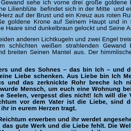
 Gewand sehe ich vorne drei große goldene L
ne Lilienblüte befindet sich in der Mitte und ei
Herz auf der Brust und ein Kreuz aus roten Ru
oße goldene Krone auf Seinem Haupt und in S
ne Haare sind dunkelbraun gelockt und Seine A
eiden anderen Lichtkugeln und zwei Engel tret
em schlichten weißen strahlenden Gewand b
und breiten Seinen Mantel aus. Der himmlisc
rs und des Sohnes – das bin Ich – und des
eine Liebe schenken. Aus Liebe bin Ich 
us und das zerknickte Rohr breche Ich ni
h wurde Mensch, um euch eine Wohnung bei
be Seelen, vergesst dies nicht! Ich will di
chtum vor dem Vater ist die Liebe, sind d
ihr in eurem Herzen tragt.
 Reichtum erwerben und ihr werdet angesehen
 das gute Werk und die Liebe fehlt. Die Wel