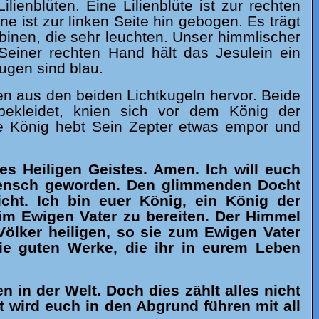
ilienblüten.
Eine Lilienblüte ist zur rechten
ne ist zur linken Seite hin gebogen.
E
s trägt
binen, die sehr leuchten. Unser himmlischer
einer rechten Hand hält das Jesulein ein
ugen sind blau.
en aus den beiden Lichtkugeln hervor. Beide
ekleidet, knien sich vor dem König der
he König hebt Sein Zepter etwas empor und
 Heiligen Geistes. Amen. Ich will euch
Mensch geworden. Den glimmenden Docht
cht. Ich bin euer König, ein König der
m Ewigen Vater zu bereiten. Der Himmel
e Völker heiligen, so sie zum Ewigen Vater
ie guten Werke, die ihr in eurem Leben
 in der Welt. Doch dies zählt alles nicht
t wird euch in den Abgrund führen mit all