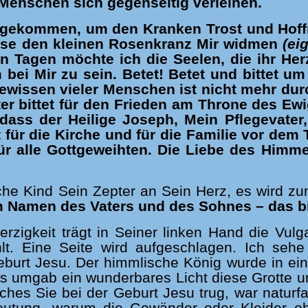
 Menschen sich gegenseitig verleihen.
r gekommen, um den Kranken Trost und Hoff
ese den kleinen Rosenkranz Mir widmen
(ei
en Tagen möchte ich die Seelen, die ihr Her
m bei Mir zu sein. Betet! Betet und bitte
ewissen vieler Menschen ist nicht mehr dur
er bittet für den Frieden am Throne des Ewi
 dass der Heilige Joseph, Mein Pflegevate
für die Kirche und für die Familie vor dem 
ür alle Gottgeweihten. Die Liebe des Himmel
“
che Kind Sein Zepter an Sein Herz, es wird zu
m Namen des Vaters und des Sohnes – das bi
zigkeit trägt in Seiner linken Hand die Vulga
hlt. Eine Seite wird aufgeschlagen. Ich seh
eburt Jesu. Der himmlische König wurde in ein
 Es umgab ein wunderbares Licht diese Grotte 
ches Sie bei der Geburt Jesu trug, war naturf