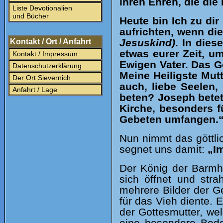
ihren Ehren, die die
Liste Devotionalien
und Bücher
Heute bin Ich zu di
aufrichten, wenn di
Jesuskind)
. In dies
Kontakt / Ort / Anfahrt
etwas eurer Zeit, u
Kontakt / Impressum
Ewigen Vater. Das G
Datenschutzerklärung
Meine Heiligste Mutt
Der Ort Sievernich
auch, liebe Seelen,
Anfahrt / Lage
beten? Joseph betet 
Kirche, besonders f
Gebeten umfangen.
Nun nimmt das göttli
segnet uns damit:
„I
Der König der Barmher
sich öffnet und stra
mehrere Bilder der G
für das Vieh diente.
der Gottesmutter, wel