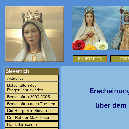
HAUPTSEITE
GEB
Sievernich
Aktuelles
Botschaften des
Erscheinung
Prager Jesuskindes
Botschaften 2000-2005
Botschaften nach Themen
über dem 
Die Heiligen in Sievernich
Der Ruf der Makellosen
Haus Jerusalem