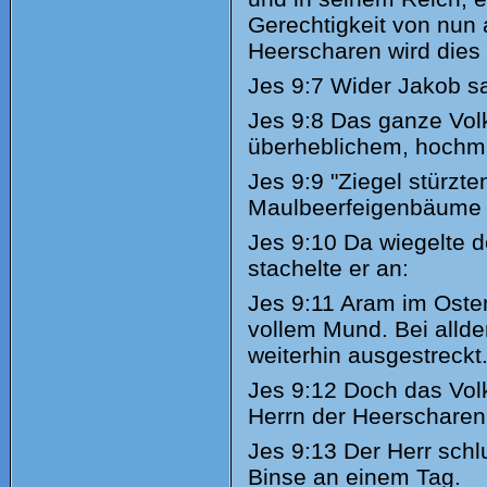
Gerechtigkeit von nun a
Heerscharen wird dies 
Jes
9:7 Wider Jakob sand
Jes
9:8 Das ganze Volk
überheblichem, hochmü
Jes
9:9 "Ziegel stürzte
Maulbeerfeigenbäume w
Jes
9:10 Da wiegelte de
stachelte er an:
Jes
9:11 Aram im Osten,
vollem Mund. Bei allde
weiterhin ausgestreckt
Jes
9:12 Doch das Volk
Herrn der Heerscharen 
Jes
9:13 Der Herr schl
Binse an einem Tag.