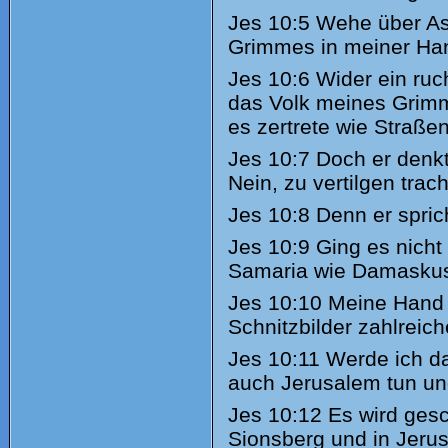
Jes
10:5 Wehe über As
Grimmes in meiner Ha
Jes
10:6 Wider ein ruch
das Volk meines Grimm
es zertrete wie Straßen
Jes
10:7 Doch er denkt 
Nein, zu vertilgen trac
Jes
10:8 Denn er spric
Jes
10:9 Ging es nicht
Samaria wie Damasku
Jes
10:10 Meine Hand g
Schnitzbilder zahlreic
Jes
10:11 Werde ich da
auch Jerusalem tun un
Jes
10:12 Es wird ges
Sionsberg und in Jerus