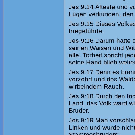
Jes
9:14 Älteste und v
Lügen verkünden, den
Jes
9:15 Dieses Volkes
Irregeführte.
Jes
9:16 Darum hatte d
seinen Waisen und Witw
alle, Torheit spricht j
seine Hand blieb weite
Jes
9:17 Denn es brann
verzehrt und des Walde
wirbelndem Rauch.
Jes
9:18 Durch den In
Land, das Volk ward wi
Bruder.
Jes
9:19 Man verschlan
Linken und wurde nicht 
Stammesbruders: