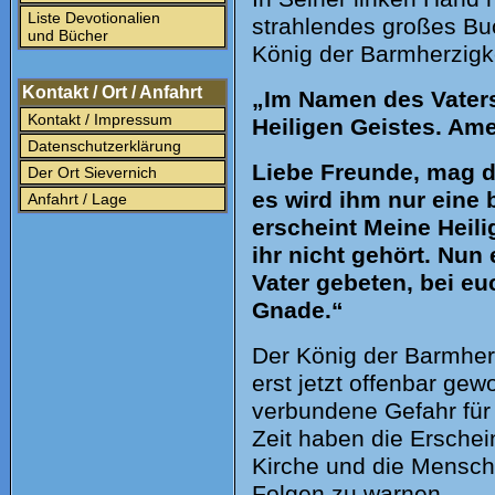
Liste Devotionalien
strahlendes großes Buc
und Bücher
König der Barmherzigke
Kontakt / Ort / Anfahrt
„Im Namen des Vater
Kontakt / Impressum
Heiligen Geistes. Am
Datenschutzerklärung
Liebe Freunde, mag d
Der Ort Sievernich
es wird ihm nur eine
Anfahrt / Lage
erscheint Meine Heil
ihr nicht gehört. Nun
Vater gebeten, bei eu
Gnade.“
Der König der Barmherzig
erst jetzt offenbar ge
verbundene Gefahr für
Zeit haben die Ersche
Kirche und die Mensch
Folgen zu warnen.