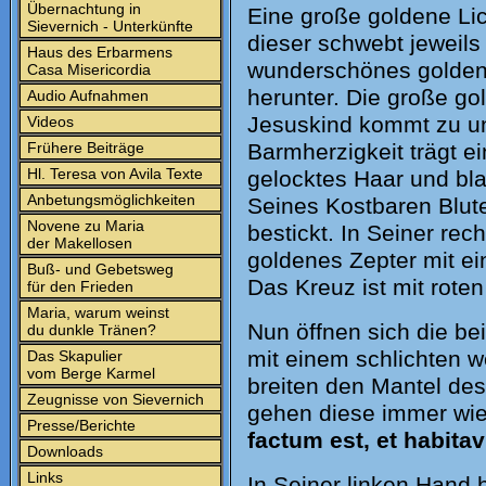
Übernachtung in
Eine große goldene Li
Sievernich - Unterkünfte
dieser schwebt jeweils
Haus des Erbarmens
wunderschönes goldene
Casa Misericordia
herunter. Die große go
Audio Aufnahmen
Jesuskind kommt zu uns
Videos
Frühere Beiträge
Barmherzigkeit trägt e
Hl. Teresa von Avila Texte
gelocktes Haar und bl
Anbetungsmöglichkeiten
Seines Kostbaren Blut
Novene zu Maria
bestickt. In Seiner rec
der Makellosen
goldenes Zepter mit e
Buß- und Gebetsweg
Das Kreuz ist mit roten
für den Frieden
Maria, warum weinst
Nun öffnen sich die be
du dunkle Tränen?
mit einem schlichten 
Das Skapulier
vom Berge Karmel
breiten den Mantel de
Zeugnisse von Sievernich
gehen diese immer wie
Presse/Berichte
factum est, et habitav
Downloads
Links
In Seiner linken Hand 