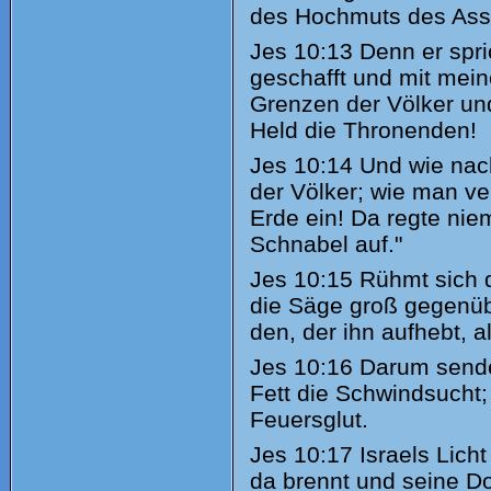
des Hochmuts des Assu
Jes
10:13 Denn er spri
geschafft und mit meine
Grenzen der Völker und
Held die Thronenden!
Jes
10:14 Und wie nac
der Völker; wie man v
Erde ein! Da regte nie
Schnabel auf."
Jes
10:15 Rühmt sich de
die Säge groß gegenüb
den, der ihn aufhebt, a
Jes
10:16 Darum sendet
Fett die Schwindsucht; 
Feuersglut.
Jes
10:17 Israels Licht
da brennt und seine Do