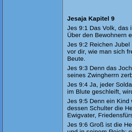
Jesaja Kapitel 9
Jes
9:1 Das Volk, das i
Über den Bewohnern ein
Jes
9:2 Reichen Jubel 
vor dir, wie man sich f
Beute.
Jes
9:3 Denn das Joch 
seines Zwingherrn zerb
Jes
9:4 Ja, jeder Solda
im Blute geschleift, wi
Jes
9:5 Denn ein Kind 
dessen Schulter die He
Ewigvater, Friedensfürs
Jes
9:6 Groß ist die He
und in seinem Reich; e