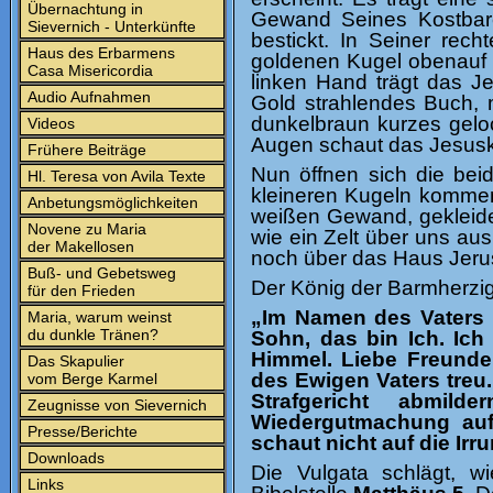
Übernachtung in
Gewand Seines Kostbare
Sievernich - Unterkünfte
bestickt. In Seiner rec
Haus des Erbarmens
goldenen Kugel obenauf 
Casa Misericordia
linken Hand trägt das Jes
Audio Aufnahmen
Gold strahlendes Buch, 
dunkelbraun kurzes gelo
Videos
Augen schaut das Jesuski
Frühere Beiträge
Nun öffnen sich die bei
Hl. Teresa von Avila Texte
kleineren Kugeln kommen 
Anbetungsmöglichkeiten
weißen Gewand, gekleide
Novene zu Maria
wie ein Zelt über uns au
der Makellosen
noch über das Haus Jeru
Buß- und Gebetsweg
Der König der Barmherzigk
für den Frieden
„Im Namen des Vaters 
Maria, warum weinst
du dunkle Tränen?
Sohn, das bin Ich. Ich
Himmel. Liebe Freunde,
Das Skapulier
des Ewigen Vaters treu.
vom Berge Karmel
Strafgericht abmil
Zeugnisse von Sievernich
Wiedergutmachung auf!
Presse/Berichte
schaut nicht auf die Irr
Downloads
Die Vulgata schlägt, wi
Links