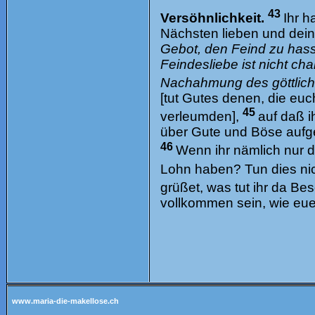
43
Versöhnlichkeit.
Ihr h
Nächsten lieben und dei
Gebot, den Feind zu hasse
Feindesliebe ist nicht c
Nachahmung des göttlich
[tut Gutes denen, die euc
45
verleumden],
auf daß i
über Gute und Böse aufg
46
Wenn ihr nämlich nur di
Lohn haben? Tun dies nic
grüßet, was tut ihr da B
vollkommen sein, wie eue
www.maria-die-makellose.ch