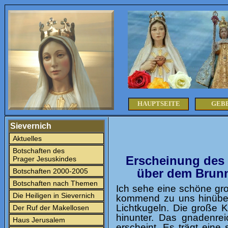
HAUPTSEITE
GEB
Sievernich
Aktuelles
Botschaften des
Erscheinung des 
Prager Jesuskindes
über dem Brunn
Botschaften 2000-2005
Botschaften nach Themen
Ich sehe eine schöne gro
Die Heiligen in Sievernich
kommend zu uns hinübers
Lichtkugeln. Die große K
Der Ruf der Makellosen
hinunter. Das gnadenre
Haus Jerusalem
erscheint. Es trägt ein