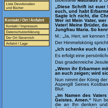
Bibelstelle
Matthäus 5
. D
Liste Devotionalien
„Diese Schrift ist euer
und Bücher
euch,
und
habt Erbarme
Sagte Ich nicht, die Ch
Wer ist Mein Vater, wer
Kontakt / Ort / Anfahrt
Vater! Meine Brüder, das
Kontakt / Impressum
Jungfrau Maria. So kennt
Datenschutzerklärung
M.: „Ja, Herr, wir kennen S
Der Ort Sievernich
Der Himmelskönig spricht
Anfahrt / Lage
„Ich schenke euch das 
Es erfolgt eine persönlich
Das gnadenreiche Jesulei
„Wenn ihr Erbarmen mit
an euch zeigen; wird si
Nun nimmt der König der
Aspergill Seines Kostba
Blut:
„Im Namen des Vaters
Geistes. Amen.“
Nun bes
die an Ihn denken und