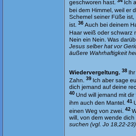
34
geschworen hast.
Ich 
bei dem Himmel, weil er d
Schemel seiner Füße ist,
36
ist.
Auch bei deinem Hau
Haar weiß oder schwarz
Nein ein Nein. Was darübe
Jesus selber hat vor Ger
äußere Wahrhaftigkeit herr
38
Wiedervergeltung.
Ih
39
Zahn.
Ich aber sage eu
dich jemand auf deine rec
40
Und will jemand mit dir
41
ihm auch den Mantel.
42
einen Weg von zwei.
W
will, von dem wende dich 
suchen (vgl. Jo 18,22-23)