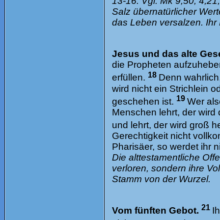
13-16: Vgl. Mk 9,50; 4,21
Salz übernatürlicher Wert
das Leben versalzen. Ihr L
Jesus und das alte Ges
die Propheten aufzuhebe
18
erfüllen.
Denn wahrlich
wird nicht ein Strichlein
19
geschehen ist.
Wer als
Menschen lehrt, der wird
und lehrt, der wird groß 
Gerechtigkeit nicht vollk
Pharisäer, so werdet ihr 
Die alttestamentliche Of
verloren, sondern ihre Vo
Stamm von der Wurzel.
21
Vom fünften Gebot.
I