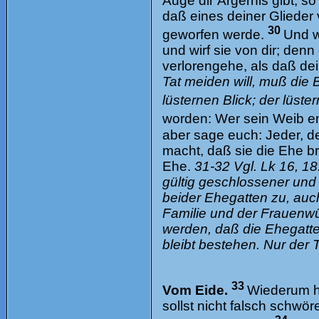
Auge dir Ärgernis gibt, so
daß eines deiner Glieder 
30
geworfen werde.
Und w
und wirf sie von dir; denn
verlorengehe, als daß dei
Tat meiden will, muß die
lüsternen Blick; der lüste
worden: Wer sein Weib ent
aber sage euch: Jeder, d
macht, daß sie die Ehe br
Ehe.
31-32 Vgl. Lk 16, 1
gültig geschlossener und
beider Ehegatten zu, auch
Familie und der Frauenw
werden, daß die Ehegatte
bleibt bestehen. Nur der
33
Vom Eide.
Wiederum ha
sollst nicht falsch schwö