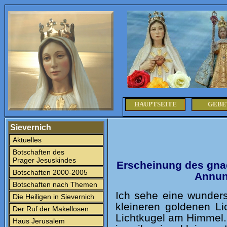
HAUPTSEITE
GEBE
Sievernich
Aktuelles
Botschaften des
Prager Jesuskindes
Erscheinung des gna
Botschaften 2000-2005
Annun
Botschaften nach Themen
Ich sehe eine wunders
Die Heiligen in Sievernich
kleineren goldenen Li
Der Ruf der Makellosen
Lichtkugel am Himmel.
Haus Jerusalem