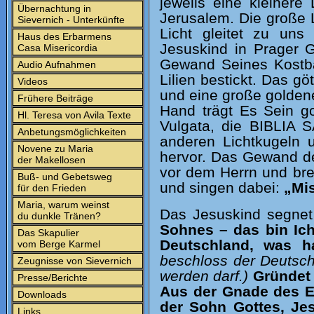
jeweils eine kleiner
Übernachtung in
Jerusalem. Die große 
Sievernich - Unterkünfte
Licht gleitet zu uns
Haus des Erbarmens
Jesuskind in Prager G
Casa Misericordia
Gewand Seines Kostba
Audio Aufnahmen
Lilien bestickt. Das gö
Videos
und eine große goldene
Frühere Beiträge
Hand trägt Es Sein go
Hl. Teresa von Avila Texte
Vulgata, die BIBLIA S
Anbetungsmöglichkeiten
anderen Lichtkugeln u
Novene zu Maria
hervor. Das Gewand der
der Makellosen
vor dem Herrn und bre
Buß- und Gebetsweg
und singen dabei:
„Mis
für den Frieden
Maria, warum weinst
Das Jesuskind segnet
du dunkle Tränen?
Sohnes – das bin Ich
Das Skapulier
Deutschland, was h
vom Berge Karmel
beschloss der Deutsch
Zeugnisse von Sievernich
werden darf.)
Gründet
Presse/Berichte
Aus der Gnade des E
Downloads
der Sohn Gottes, Jes
Links