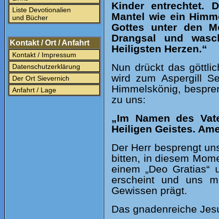
Kinder entrechtet.
Liste Devotionalien
Mantel wie ein Himme
und Bücher
Gottes unter den M
Drangsal und wasc
Kontakt / Ort / Anfahrt
Heiligsten Herzen.“
Kontakt / Impressum
Nun drückt das göttli
Datenschutzerklärung
wird zum Aspergill S
Der Ort Sievernich
Himmelskönig, bespren
Anfahrt / Lage
zu uns:
„Im Namen des Vat
Heiligen Geistes. Am
Der Herr besprengt uns
bitten
,
in diesem Momen
einem „Deo Gratias“ 
erscheint und uns m
Gewissen prägt.
Das gnadenreiche Jesul