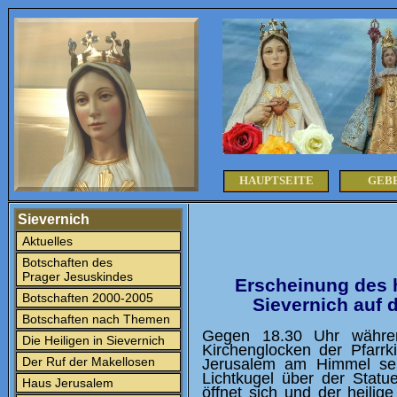
HAUPTSEITE
GEB
Sievernich
Aktuelles
Botschaften des
Prager Jesuskindes
Erscheinung des h
Botschaften 2000-2005
Sievernich auf
Botschaften nach Themen
Gegen 18.30 Uhr währen
Die Heiligen in Sievernich
Kirchenglocken der Pfarrk
Der Ruf der Makellosen
Jerusalem am Himmel se
Lichtkugel über der Statu
Haus Jerusalem
öffnet sich und der heilig