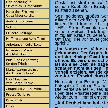
Übernachtung in
Gestalt ist strahlend wei
Sievernich - Unterkünfte
seinem Kopf. Sein Brustpa
Kristall zu sehen.
Haus des Erbarmens
Casa Misericordia
Sein goldenes großes Sch
Klinge den Schriftzug: „Qu
Audio Aufnahmen
linken Hand trägt der heil
Videos
„IHS“. Seine Sandalen an
seinem weißen Rock trägt, 
Frühere Beiträge
mittig ein Kreuz zu sehen.
Hl. Teresa von Avila Texte
Umhang, der von zwei gold
spricht:
Anbetungsmöglichkeiten
„Im Namen des Vaters u
Novene zu Maria
gekommen. Der Segen des
der Makellosen
und der Heilige Geist ko
Buß- und Gebetsweg
öffnen. Es wird eine sch
für den Frieden
ist so eine Zeit nie da
schauen nicht auf den Her
Maria, warum weinst
Vorteil erzielen. Würde 
du dunkle Tränen?
zerstören. Es wird einen 
Das Skapulier
Nun steigt der Erzengel M
vom Berge Karmel
Fußspitze Richtung Statue
Zeugnisse von Sievernich
Die Ferse seines Fußes is
über drei Pflastersteine b
Presse/Berichte
wieder zum Himmel empor u
Downloads
„Auf Deutschland habe ic
Links