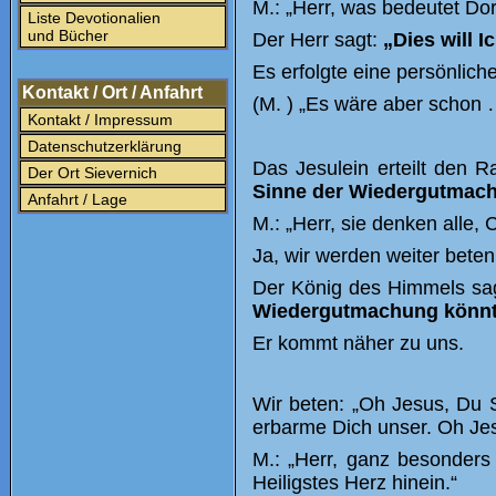
M.: „Herr, was bedeutet Do
Liste Devotionalien
und Bücher
Der Herr sagt:
„Dies will I
Es erfolgte eine persönliche
Kontakt / Ort / Anfahrt
(M. ) „Es wäre aber schon 
Kontakt / Impressum
Datenschutzerklärung
Das Jesulein erteilt den R
Der Ort Sievernich
Sinne der Wiedergutmac
Anfahrt / Lage
M.: „Herr, sie denken alle,
Ja, wir werden weiter beten
Der König des Himmels sag
Wiedergutmachung könnt 
Er kommt näher zu uns.
Wir beten: „Oh Jesus, Du 
erbarme Dich unser. Oh Je
M.: „Herr, ganz besonders
Heiligstes Herz hinein.“