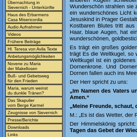
anderen Kugeln schweben
Übernachtung in
Wunderschön
strahlen sie 
Sievernich - Unterkünfte
ein wunderschönes Licht k
Haus des Erbarmens
Jesuskind in Prager Gesta
Casa Misericordia
Kostbaren Blutes tritt au
Audio Aufnahmen
Haar, blaue Augen, hat ein
Videos
wunderschönen, goldbestic
Frühere Beiträge
Es trägt ein großes golde
Hl. Teresa von Avila Texte
trägt Es die Weltkugel, so
Anbetungsmöglichkeiten
Weltkugel ist ein goldene
Novene zu Maria
Dornenkrone. Und Dornen 
der Makellosen
Dornen fallen auch ins Mee
Buß- und Gebetsweg
für den Frieden
Der Herr
spricht zu uns:
Maria, warum weinst
„Im Namen des Vaters un
du dunkle Tränen?
Amen.“
Das Skapulier
vom Berge Karmel
„Meine Freunde, schaut, d
Zeugnisse von Sievernich
M.: „Es ist das Wetter, der
Presse/Berichte
Der Himmelskönig spricht:
Downloads
Tagen das Gebet der Wi
Links