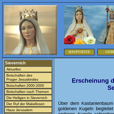
HAUPTSEITE
GEB
Sievernich
Aktuelles
Botschaften des
Erscheinung d
Prager Jesuskindes
Botschaften 2000-2005
Se
Botschaften nach Themen
Die Heiligen in Sievernich
Über dem Kastanienbaum s
Der Ruf der Makellosen
goldenen Kugeln begleitet
Haus Jerusalem