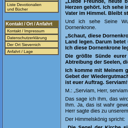
„Liebe Freunde, heute 
Liste Devotionalien
Herzen gehört. Ich sehe 
und Bücher
Vater im Himmel. Bleibt s
Und ich sehe Seine Wun
Kontakt / Ort / Anfahrt
Dornenkrone.
Kontakt / Impressum
„Schaut, diese Dornenkro
Datenschutzerklärung
Land legen. Darum betet
Der Ort Sievernich
Ich diese Dornenkrone le
Anfahrt / Lage
Die größte Sünde eurer 
Abtreibung der Seelen, d
Ich komme mit Meinem go
Gebet der Wiedergutmachun
ist euer Auftrag. Serviam
M.: „Serviam, Herr, serviam
Das sage ich Ihm, das wir
Ihm. Ja, das ist wahr gewe
Herr sagte dies zu unserem
Der Himmelskönig spricht:
„Die
Segel
der Kirche si