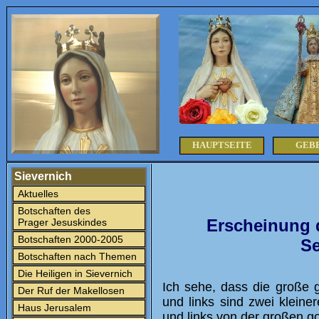
HAUPTSEITE
GEB
Sievernich
Aktuelles
Botschaften des
Erscheinung 
Prager Jesuskindes
Botschaften 2000-2005
Se
Botschaften nach Themen
Die Heiligen in Sievernich
Ich sehe, dass die große 
Der Ruf der Makellosen
und links sind zwei kleine
Haus Jerusalem
und links von der großen go