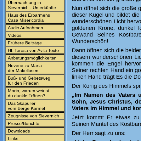
Übernachtung in
Sievernich - Unterkünfte
Nun öffnet sich die große
dieser Kugel und bildet d
Haus des Erbarmens
Casa Misericordia
wunderschönen Licht hervo
goldenen Krone, dunkel 
Audio Aufnahmen
Gewand Seines Kostbaren
Videos
Wunderschön!
Frühere Beiträge
Dann öffnen sich die beiden
Hl. Teresa von Avila Texte
diesem wunderschönen Lic
Anbetungsmöglichkeiten
kommen die Engel hervor
Novene zu Maria
Seiner rechten Hand ein go
der Makellosen
linken Hand trägt Es die D
Buß- und Gebetsweg
für den Frieden
Der König des Himmels spri
Maria, warum weinst
„Im Namen des Vaters u
du dunkle Tränen?
Sohn, Jesus Christus, d
Das Skapulier
Vaters im Himmel und kom
vom Berge Karmel
Zeugnisse von Sievernich
Jetzt kommt Er etwas zu 
Presse/Berichte
Seinen Mantel des Kostbare
Downloads
Der Herr sagt zu uns:
Links