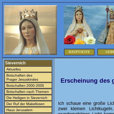
HAUPTSEITE
GEB
Sievernich
Aktuelles
Botschaften des
Erscheinung des 
Prager Jesuskindes
Botschaften 2000-2005
Botschaften nach Themen
Die Heiligen in Sievernich
Ich schaue eine große Lich
Der Ruf der Makellosen
zwei kleinen Lichtkugel
Haus Jerusalem