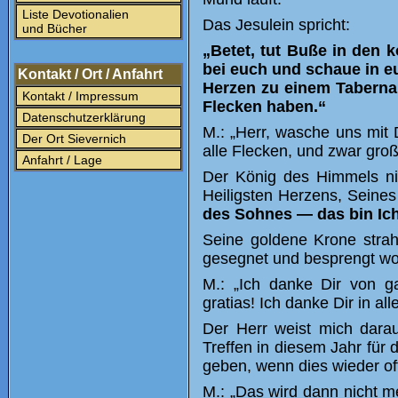
Liste Devotionalien
Das Jesulein spricht:
und Bücher
„Betet, tut Buße in den 
bei euch und schaue in eu
Kontakt / Ort / Anfahrt
Herzen zu einem Tabernak
Kontakt / Impressum
Flecken haben.“
Datenschutzerklärung
M.: „Herr, wasche uns mit 
Der Ort Sievernich
alle Flecken, und zwar groß
Anfahrt / Lage
Der König des Himmels ni
Heiligsten Herzens, Seine
des Sohnes — das bin Ich
Seine goldene Krone strahl
gesegnet und besprengt wo
M.: „Ich danke Dir von 
gratias! Ich danke Dir in all
Der Herr weist mich darau
Treffen in diesem Jahr für
geben, wenn dies wieder offi
M.: „Das wird dann nicht me