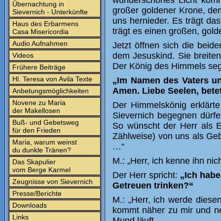
wunderschönes Licht komm
Übernachtung in
großer goldener Krone, d
Sievernich - Unterkünfte
uns hernieder. Es trägt da
Haus des Erbarmens
trägt es einen großen, gol
Casa Misericordia
Audio Aufnahmen
Jetzt öffnen sich die beid
dem Jesuskind. Sie breite
Videos
Der König des Himmels seg
Frühere Beiträge
Hl. Teresa von Avila Texte
„Im Namen des Vaters un
Amen. Liebe Seelen, bete
Anbetungsmöglichkeiten
Novene zu Maria
Der Himmelskönig erklärte
der Makellosen
Sievernich begegnen dürfe
Buß- und Gebetsweg
So wünscht der Herr als 
für den Frieden
Zählweise) von uns als Geb
Maria, warum weinst
…“
du dunkle Tränen?
M.: „Herr, ich kenne ihn ni
Das Skapulier
vom Berge Karmel
Der Herr spricht:
„Ich habe
Zeugnisse von Sievernich
Getreuen trinken?“
Presse/Berichte
M.: „Herr, ich werde diese
Downloads
kommt näher zu mir und nei
Links
Mund läuft.