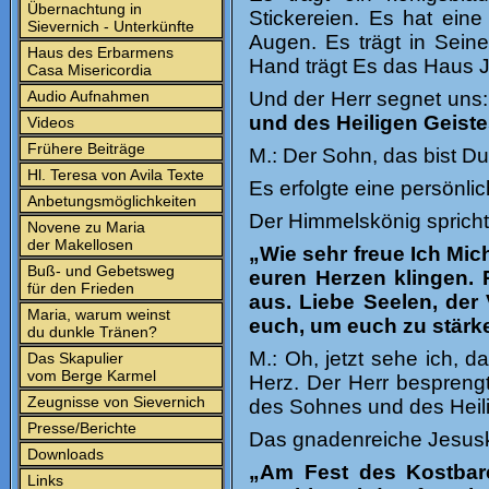
Übernachtung in
Stickereien. Es hat ein
Sievernich - Unterkünfte
Augen. Es trägt in Sein
Haus des Erbarmens
Hand trägt Es das Haus 
Casa Misericordia
Audio Aufnahmen
Und der Herr segnet uns
und des Heiligen Geist
Videos
Frühere Beiträge
M.: Der Sohn, das bist Du,
Hl. Teresa von Avila Texte
Es erfolgte eine persönlic
Anbetungsmöglichkeiten
Der Himmelskönig spricht
Novene zu Maria
der Makellosen
„Wie sehr freue Ich Mic
Buß- und Gebetsweg
euren Herzen klingen. 
für den Frieden
aus. Liebe Seelen, der
Maria, warum weinst
euch, um euch zu stärk
du dunkle Tränen?
M.: Oh, jetzt sehe ich, d
Das Skapulier
vom Berge Karmel
Herz. Der Herr bespreng
Zeugnisse von Sievernich
des Sohnes und des Heil
Presse/Berichte
Das gnadenreiche Jesuski
Downloads
„Am Fest des Kostbar
Links