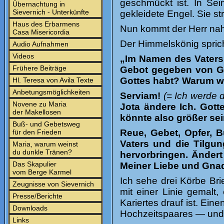
geschmückt ist. In Sei
Übernachtung in
Sievernich - Unterkünfte
gekleidete Engel. Sie st
Haus des Erbarmens
Nun kommt der Herr nah 
Casa Misericordia
Der Himmelskönig sprich
Audio Aufnahmen
Videos
„Im Namen des Vaters
Frühere Beiträge
Gebot gegeben von Go
Gottes habt? Warum woll
Hl. Teresa von Avila Texte
Anbetungsmöglichkeiten
Serviam!
(= Ich werde 
Novene zu Maria
Jota ändere Ich. Gotte
der Makellosen
könnte also größer sei
Buß- und Gebetsweg
Reue, Gebet, Opfer, 
für den Frieden
Vaters und die Tilgun
Maria, warum weinst
du dunkle Tränen?
hervorbringen. Ändert
Das Skapulier
Meiner Liebe und Gnad
vom Berge Karmel
Ich sehe drei Körbe Bri
Zeugnisse von Sievernich
mit einer Linie gemalt
Presse/Berichte
Kariertes drauf ist. Ein
Downloads
Hochzeitspaares — und d
Links