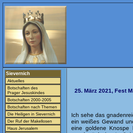
Sievernich
Aktuelles
Botschaften des
25. März 2021, Fest 
Prager Jesuskindes
Botschaften 2000-2005
Botschaften nach Themen
Die Heiligen in Sievernich
Ich sehe das gnadenreic
ein weißes Gewand und 
Der Ruf der Makellosen
eine goldene Knospe h
Haus Jerusalem