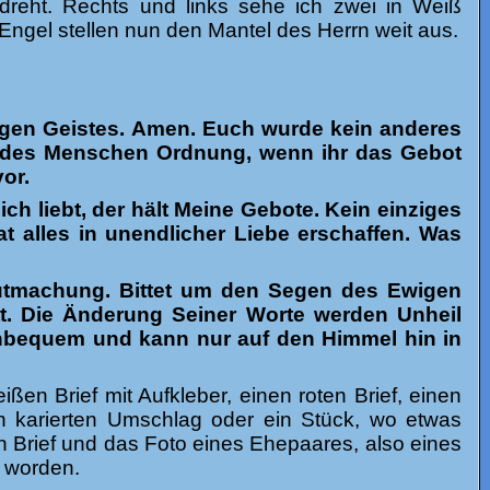
 dreht. Rechts und links sehe ich zwei in Weiß
e Engel stellen nun den Mantel des Herrn weit aus.
gen Geistes. Amen. Euch wurde kein anderes
h des Menschen Ordnung, wenn ihr das Gebot
vor.
ch liebt, der hält Meine Gebote. Kein einziges
hat alles in unendlicher Liebe erschaffen. Was
rgutmachung. Bittet um den Segen des Ewigen
ott. Die Änderung Seiner Worte werden Unheil
 unbequem und kann nur auf den Himmel hin in
ßen Brief mit Aufkleber, einen roten Brief, einen
en karierten Umschlag oder ein Stück, wo etwas
en Brief und das Foto eines Ehepaares, also eines
t worden.