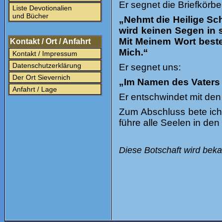
Er segnet die Briefkörb
Liste Devotionalien
und Bücher
„Nehmt die Heilige Sch
wird keinen Segen in s
Mit Meinem Wort beste
Kontakt / Ort / Anfahrt
Mich.“
Kontakt / Impressum
Datenschutzerklärung
Er segnet uns:
Der Ort Sievernich
„Im Namen des Vater
Anfahrt / Lage
Er entschwindet mit den
Zum Abschluss bete ich
führe alle Seelen in de
Diese Botschaft wird beka