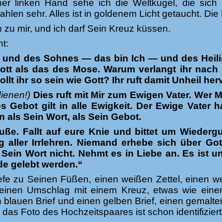
ner linken Hand sehe ich die Weltkugel, die sich
rahlen sehr. Alles ist in goldenem Licht getaucht. Di
zu mir, und ich darf Sein Kreuz küssen.
t:
 und des Sohnes — das bin Ich — und des Heili
tt als das des Mose. Warum verlangt ihr nac
t ihr so sein wie Gott? Ihr ruft damit Unheil her
dienen!)
Dies ruft mit Mir zum Ewigen Vater. Wer Mi
s Gebot gilt in alle Ewigkeit. Der Ewige Vater 
n als Sein Wort, als Sein Gebot.
Buße. Fallt auf eure Knie und bittet um Wiede
g aller Irrlehren. Niemand erhebe sich über G
 Sein Wort nicht. Nehmt es in Liebe an. Es ist
e gelebt werden.“
efe zu Seinen Füßen, einen weißen Zettel, einen wei
, einen Umschlag mit einem Kreuz, etwas wie ein
en blauen Brief und einen gelben Brief, einen gemalt
as Foto des Hochzeitspaares ist schon identifizier