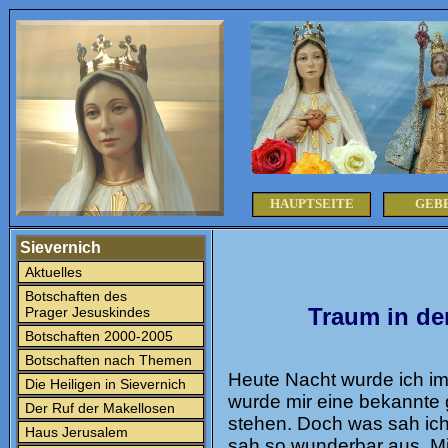
HAUPTSEITE
GEB
Sievernich
Aktuelles
Botschaften des
Traum in de
Prager Jesuskindes
Botschaften 2000-2005
Botschaften nach Themen
Heute Nacht wurde ich im
Die Heiligen in Sievernich
wurde mir eine bekannte 
Der Ruf der Makellosen
stehen. Doch was sah ich?
Haus Jerusalem
sah so wunderbar aus. Mi