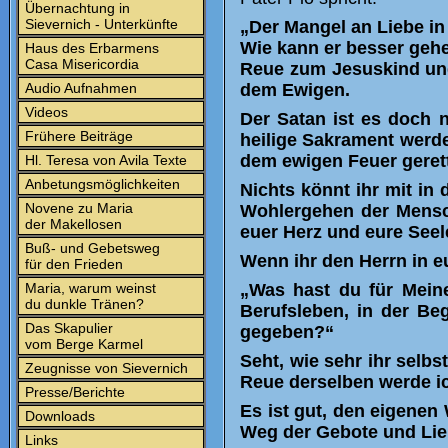
Übernachtung in
Sievernich - Unterkünfte
„Der Mangel an Liebe i
Wie kann er besser gehei
Haus des Erbarmens
Casa Misericordia
Reue zum Jesuskind und 
Audio Aufnahmen
dem Ewigen.
Videos
Der Satan ist es doch 
Frühere Beiträge
heilige Sakrament werde
dem ewigen Feuer gerett
Hl. Teresa von Avila Texte
Anbetungsmöglichkeiten
Nichts könnt ihr mit in 
Novene zu Maria
Wohlergehen der Mensch
der Makellosen
euer Herz und eure See
Buß- und Gebetsweg
Wenn ihr den Herrn in e
für den Frieden
Maria, warum weinst
„Was hast du für Meine
du dunkle Tränen?
Berufsleben, in der B
Das Skapulier
gegeben?“
vom Berge Karmel
Seht, wie sehr ihr selbs
Zeugnisse von Sievernich
Reue derselben werde ic
Presse/Berichte
Es ist gut, den eigenen 
Downloads
Weg der Gebote und Lieb
Links