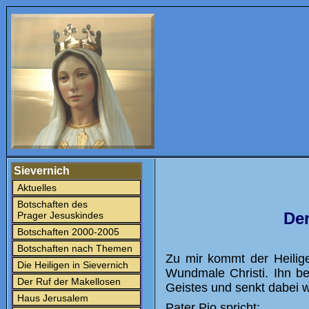
Sievernich
Aktuelles
Botschaften des
Der
Prager Jesuskindes
Botschaften 2000-2005
Botschaften nach Themen
Zu mir kommt der Heilige
Die Heiligen in Sievernich
Wundmale Christi. Ihn b
Der Ruf der Makellosen
Geistes und senkt dabei 
Haus Jerusalem
Pater Pio spricht: