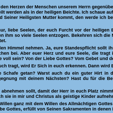
n den Herzen der Menschen unserem Herrn gegenüber 
lt werden als in der heiligen Beichte. Ich schaue au
Seiner Heiligsten Mutter kommt, den werde ich begl
nur, liebe Seelen, der euch Furcht vor der heilige
n ihm so viele Seelen entzogen. Bekehren sich die 
et.
den Himmel nehmen. Ja, eure Standespflicht sollt ihr 
en bei. Aber euer Herz und eure Seele, die tragt 
le voll sein? Von der Liebe Gottes? Vom Gebet und 
uch tragt, wird Er Sich in euch erkennen. Dann wird 
 Schafe getan? Warst auch du ein guter Hirt in de
egegnung mit deinem Nächsten? Hast du für die Be
t abnehmen sollt, damit der Herr in euch Platz nimmt
h sie in mir und Christus als geistige Kinder aufne
Willen ganz mit dem Willen des Allmächtigen Gottes z
e Gottes, erfüllt von Seinen Sakramenten in denen Er